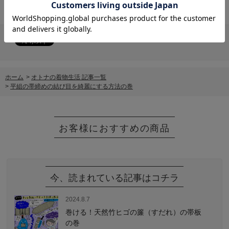
ホーム
>
オトナの着物生活 記事一覧
>
平組の帯締めの結び目を綺麗にする方法の巻
今、読まれている記事はコチラ
2024.8.7
巻ける！天然竹ヒゴの簾（すだれ）の帯板
の巻