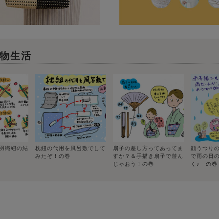
物生活
羽織紐の結
枕紐の代用を風呂敷でして
扇子の差し方ってあってま
顔うつり
みたぞ！の巻
すか？＆手描き扇子で遊ん
で雨の日
じゃおう！の巻
く♪ の巻