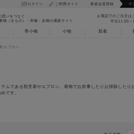
ログイン
ご利用ガイド
新規会員登録
ゲ
お電話でのご注文は
の思いをつなぐ
 着物（きもの）・和服・反物の通販サイト
平日11:00～1
帯小物
小物
肌着
着/エプロン
イテムである割烹着やエプロン。着物でお炊事したりお掃除したり
勧めです。