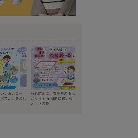
のいい傘とコート
汚れ防止に。衣装敷の表は
のおでかけを楽し
どっち？ 定期的に買い替
えようの巻