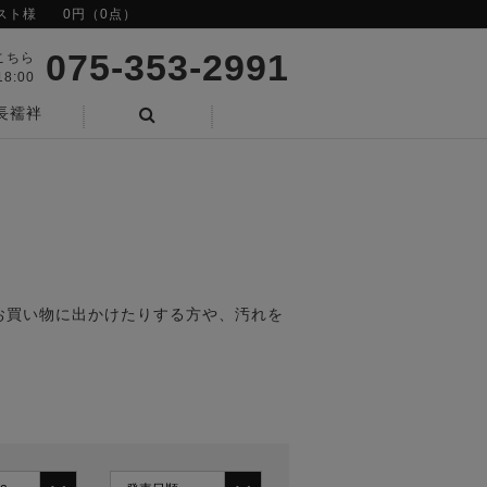
スト様
0円（0点）
075-353-2991
こちら
8:00
長襦袢
検索
お買い物に出かけたりする方や、汚れを