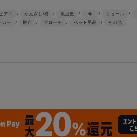
ピアス
/
かんざし/櫛
/
風呂敷
/
傘
/
ショール
/
ンガー
/
財布
/
ブローチ
/
ペット用品
/
その他