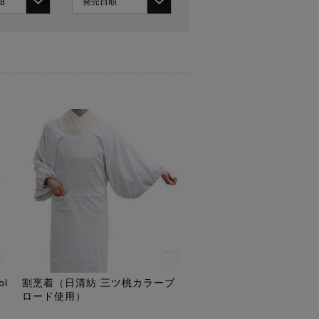
l
割烹着（日清紡 三ツ桃カラーブ
ロード使用）