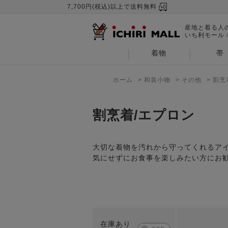
7,700円(税込)以上で送料無料
産地と着る人
いち利モール
着物
帯
ホーム
>
和装小物
>
その他
>
割烹
割烹着/エプロン
大切な着物を汚れから守ってくれるア
気にせずにお食事を楽しみたい方にお