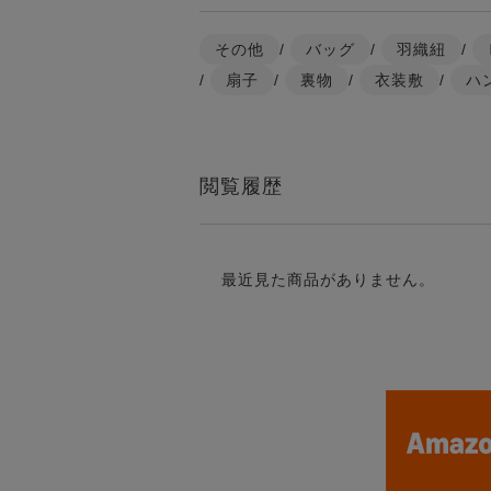
その他
/
バッグ
/
羽織紐
/
/
扇子
/
裏物
/
衣装敷
/
ハ
閲覧履歴
最近見た商品がありません。