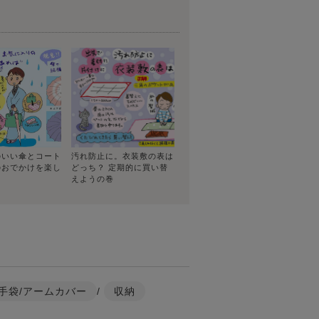
のいい傘とコート
汚れ防止に。衣装敷の表は
のおでかけを楽し
どっち？ 定期的に買い替
えようの巻
手袋/アームカバー
/
収納