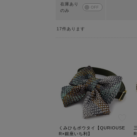
17
件あります
くみひもボウタイ【QURIOUSE
R×銀座いち利】