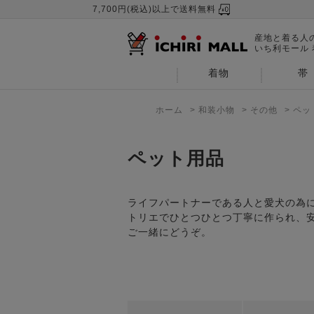
7,700円(税込)以上で送料無料
産地と着る人
いち利モール
着物
帯
ホーム
>
和装小物
>
その他
>
ペッ
ペット用品
ライフパートナーである人と愛犬の為に
トリエでひとつひとつ丁寧に作られ、
ご一緒にどうぞ。