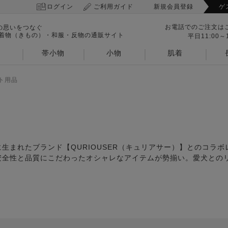
ログイン
ご利用ガイド
新規会員登録
ゲ
お電話でのご注文は
の思いをつなぐ
 着物（きもの）・和服・反物の通販サイト
平日11:00～1
帯小物
小物
肌着
ト用品
生まれたブランド【QURIOUSER（キュリアサー）】とのコラ
安全性と品質にこだわったオシャレなアイテムが勢揃い。愛犬との