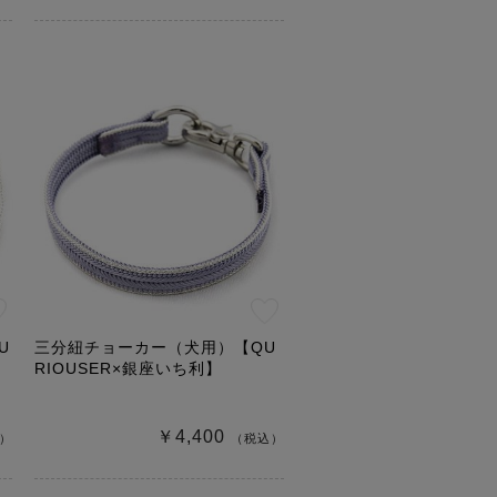
U
三分紐チョーカー（犬用）【QU
RIOUSER×銀座いち利】
￥4,400
）
（税込）