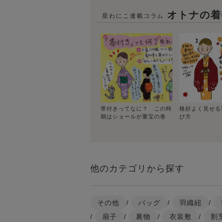
オトナの着
星わにこ連載コラム
帯付きってなに？ この時
格好よく見せる
期はショールが重宝の巻
び方
他のカテゴリから探す
その他
/
バッグ
/
羽織紐
/
/
扇子
/
裏物
/
衣装敷
/
割