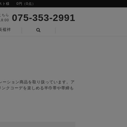
スト様
0円（0点）
075-353-2991
こちら
8:00
長襦袢
検索
ボレーション商品を取り扱っています。ア
リンクコーデを楽しめる半巾帯や帯締も