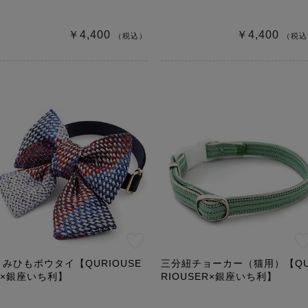
￥4,400
￥4,400
（税込）
（税込
くみひもボウタイ【QURIOUSE
三分紐チョーカー（猫用）【Q
R×銀座いち利】
RIOUSER×銀座いち利】