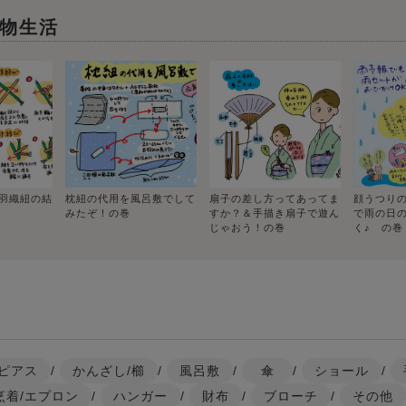
物生活
羽織紐の結
枕紐の代用を風呂敷でして
扇子の差し方ってあってま
顔うつり
みたぞ！の巻
すか？＆手描き扇子で遊ん
で雨の日
じゃおう！の巻
く♪ の巻
ピアス
/
かんざし/櫛
/
風呂敷
/
傘
/
ショール
/
烹着/エプロン
/
ハンガー
/
財布
/
ブローチ
/
その他