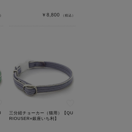
￥8,800
）
（税込）
U
三分紐チョーカー（猫用）【QU
RIOUSER×銀座いち利】