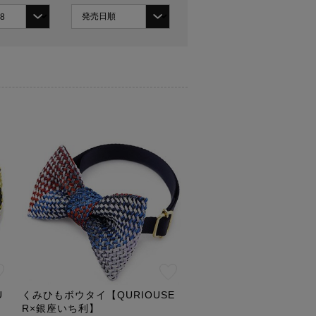
U
くみひもボウタイ【QURIOUSE
R×銀座いち利】