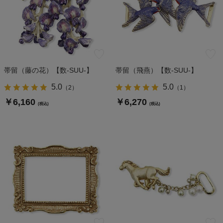
帯留（藤の花）【数-SUU-】
帯留（飛燕）【数-SUU-】
5.0
5.0
（
2
）
（
1
）
￥6,160
￥6,270
(税込)
(税込)