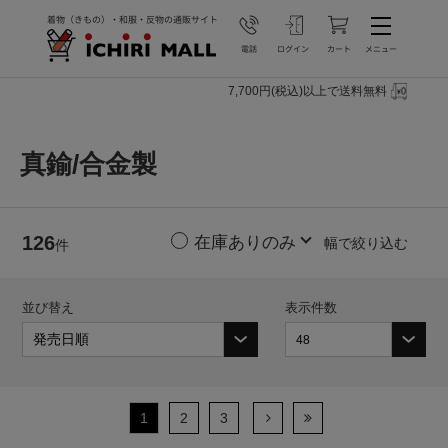
7,700円(税込)以上で送料無料
真鍮/合金製
126
幅で絞り込む
件
並び替え
表示件数
1
2
3