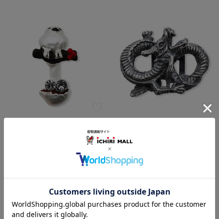
真鍮帯留（アニマル）
銀製帯留（龍）【衿秀】
￥2,750
￥49,500
(税込)
(税込)