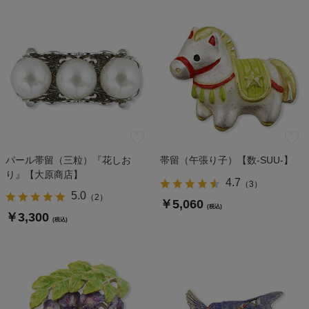
パール帯留（三粒）『花しお
帯留（午張り子）【数-SUU-】
り』【大原商店】
4.7
（
3
）
5.0
（
2
）
￥5,060
(税込)
￥3,300
(税込)