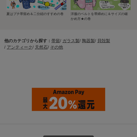
夏はプチ帯留め＆二分紐のすすめの巻
洋服のベルトを帯締めに＆サイズの確
かめ方★の巻
他のカテゴリから探す：
帯留
/
ガラス製
/
陶器製
/
貝殻製
/
アンティーク
/
天然石
/
その他