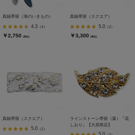
真鍮帯留（海のいきもの）
真鍮帯留（スクエア）
4.3
5.0
（
4
）
（
2
）
￥2,750
￥3,300
(税込)
(税込)
真鍮帯留（スクエア）
ラインストーン帯留（葉）『花
しおり』【大原商店】
5.0
（
2
）
5.0
（
2
）