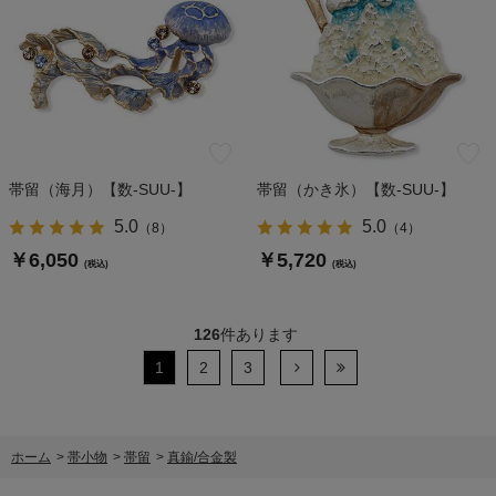
帯留（海月）【数-SUU-】
帯留（かき氷）【数-SUU-】
5.0
5.0
（
8
）
（
4
）
￥6,050
￥5,720
(税込)
(税込)
126
件あります
1
2
3
ホーム
>
帯小物
>
帯留
>
真鍮/合金製