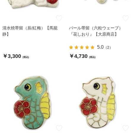
清水焼帯留（辰/紅梅）【馬籠
パール帯留（六粒ウェーブ）
静】
『花しおり』【大原商店】
5.0
（
2
）
￥3,300
￥4,730
(税込)
(税込)