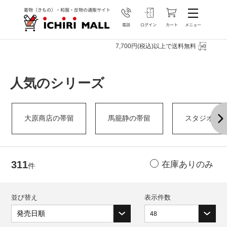
7,700円(税込)以上で送料無料
人気のシリーズ
大原商店の帯留
馬籠静の帯留
スタジオサ
311
件
並び替え
表示件数