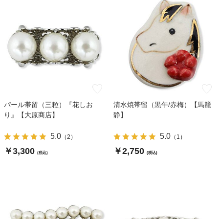
パール帯留（三粒）『花しお
清水焼帯留（黒午/赤梅）【馬籠
り』【大原商店】
静】
5.0
5.0
（
2
）
（
1
）
￥3,300
￥2,750
(税込)
(税込)