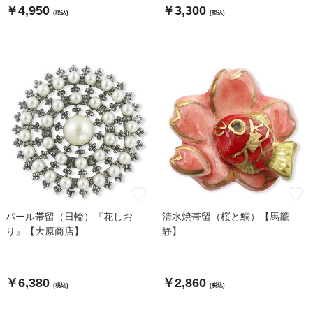
￥4,950
￥3,300
(税込)
(税込)
パール帯留（日輪）『花しお
清水焼帯留（桜と鯛）【馬籠
り』【大原商店】
静】
￥6,380
￥2,860
(税込)
(税込)