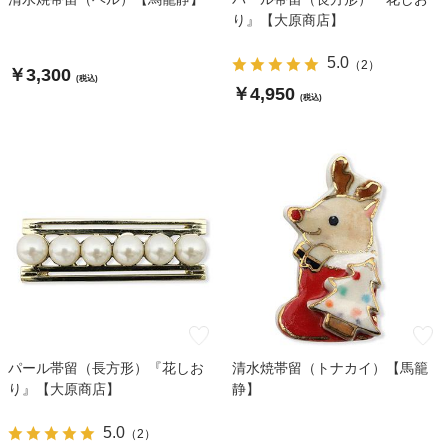
り』【大原商店】
5.0
（
2
）
￥3,300
(税込)
￥4,950
(税込)
パール帯留（長方形）『花しお
清水焼帯留（トナカイ）【馬籠
り』【大原商店】
静】
5.0
（
2
）