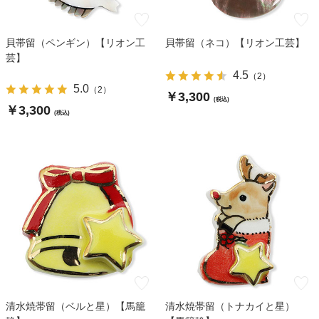
貝帯留（ペンギン）【リオン工
貝帯留（ネコ）【リオン工芸】
芸】
4.5
（
2
）
5.0
（
2
）
￥3,300
(税込)
￥3,300
(税込)
清水焼帯留（ベルと星）【馬籠
清水焼帯留（トナカイと星）