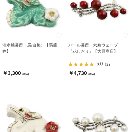
清水焼帯留（辰/白梅）【馬籠
パール帯留（六粒ウェーブ）
静】
『花しおり』【大原商店】
5.0
（
2
）
￥3,300
￥4,730
(税込)
(税込)