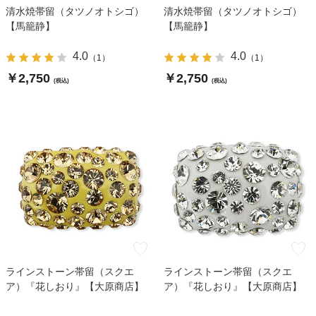
清水焼帯留（タツノオトシゴ）
清水焼帯留（タツノオトシゴ）
【馬籠静】
【馬籠静】
4.0
4.0
（
1
）
（
1
）
￥2,750
￥2,750
(税込)
(税込)
ラインストーン帯留（スクエ
ラインストーン帯留（スクエ
ア）『花しおり』【大原商店】
ア）『花しおり』【大原商店】