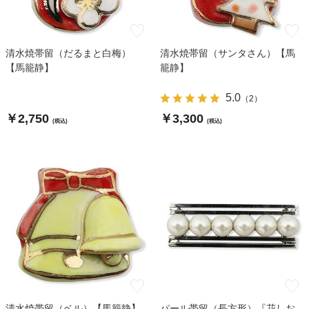
清水焼帯留（だるまと白梅）
清水焼帯留（サンタさん）【馬
【馬籠静】
籠静】
5.0
（
2
）
￥2,750
￥3,300
(税込)
(税込)
清水焼帯留（ベル）【馬籠静】
パール帯留（長方形）『花しお