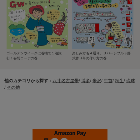
ゴールデンウイークは着物で１泊旅
楽しみ方も４通り。リバーシブル３部
行！妄想コーデの巻
式作り帯の作り方の巻
他のカテゴリから探す：
八寸名古屋帯
/
博多
/
米沢
/
牛首
/
桐生
/
琉球
/
その他