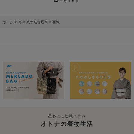
12
件あります
ホーム
>
帯
>
八寸名古屋帯
>
西陣
星わにこ連載コラム
オトナの着物生活