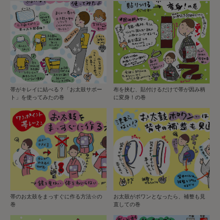
帯がキレイに結べる？「お太鼓サポー
布を挟む、貼付けるだけで帯が因み柄
ト」を使ってみたの巻
に変身！の巻
帯のお太鼓をまっすぐに作る方法☆の
お太鼓がポワンとなったら、補整も見
巻
直しての巻