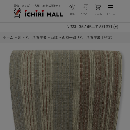
7,700円(税込)以上で送料無料
ホーム
>
帯
>
八寸名古屋帯
>
西陣
>
西陣手織り八寸名古屋帯【渡文】