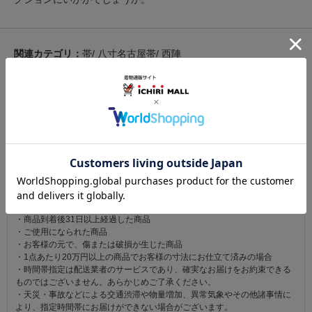
関連カテゴリ：
帯
/
八寸名古屋帯
/
西陣
この商品を見た人は
こちらの商品も見ています
注意事項
お仕立て後、お客様の手元に届いてから30日以内であれば返品可能です。
返品にかかる送料は無料です。
ただし次に該当するものは返品をお受けできません。
・商品到着後31日以上経過した商品
・ご使用になられた商品
・お客様の元で、傷または破損が生じた商品
・1点あたり20万円以上の商品でお客様の寸法にお仕立て済みの場合
・時間帯指定は配送業者のサービスであり、確実なお届けをお約束できる
ものではございません。あらかじめご了承ください。
・天災・事故などによる交通渋滞や物量増加、異常気象やその他諸事情に
より、指定時間帯にお届けができない場合がございます。