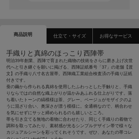
商品説明
仕立て・サイズ
お得なサービス
手織りと真綿のほっこり西陣帯
明治39年創業、西陣で育まれた織物の技術をさらに磨き上げ次世
代へと引き継ぐを願いに掲げる、西陣証紙番号「37」の老舗【渡
文】の手織り八寸名古屋帯。西陣織工業組合検査済の手織り証紙
付きです。
蚕の繭から作られる真綿を使用したふわっとした手触りと、手織
りならではの自然な織上がりが温かみあふれる仕上がりです。落
ち着いたトーンの縞模様は茶、グレー、ベージュがモザイクのよ
うに混ざり合い、奥深さが漂う模様に。全通柄なので、柄合わせ
を気にせずにサッと締められるのも嬉しいところ。
帯を引き立てる無地の着物に合わせたり、同じく手織りの着物で
調和を取ってみたり、素材感が光るシンプルデザイン帯で様々な
カジュアルシーンを彩ってくれそうです。ぜひ、あなたの帯コレ
クションにいかがでしょうか。