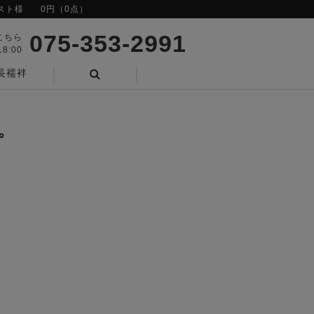
スト様
0円（0点）
075-353-2991
こちら
8:00
長襦袢
検索
。