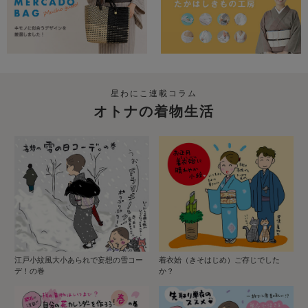
星わにこ連載コラム
オトナの着物生活
江戸小紋風大小あられで妄想の雪コー
着衣始（きそはじめ）ご存じでした
デ！の巻
か？