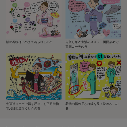
桜の着物はいつまで着られるの？
先取り単衣生活のススメ 両面染めで
妄想コーデの巻
七福神コーデで福を呼ぶ！お正月着物
着物の裾の長さは鏡を見て決めろ！の
でお目出度尽くし☆の巻
巻