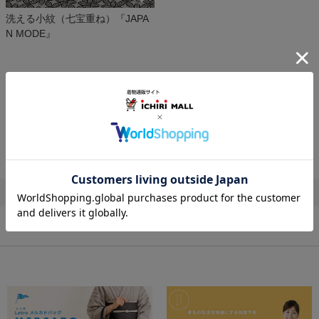
洗える小紋（七宝重ね）『JAPA
N MODE』
￥38,500
(税込)
この商品をコーデする
7
件あります
ホーム
>
着物
>
小紋
>
洗える小紋