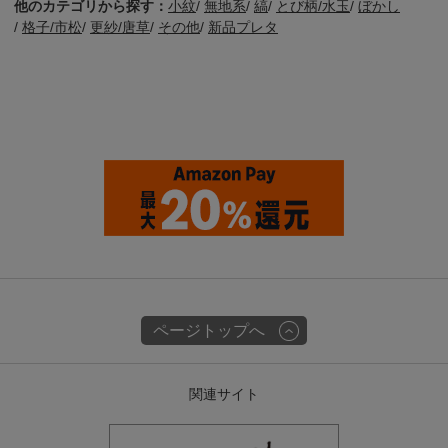
他のカテゴリから探す：
小紋
/
無地系
/
縞
/
とび柄/水玉
/
ぼかし
/
格子/市松
/
更紗/唐草
/
その他
/
新品プレタ
ページトップへ
関連サイト