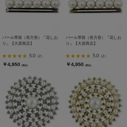
パール帯留（長方形）『花しお
パール帯留（長方形）『花しお
り』【大原商店】
り』【大原商店】
5.0
5.0
（
2
）
（
2
）
￥4,950
￥4,950
(税込)
(税込)