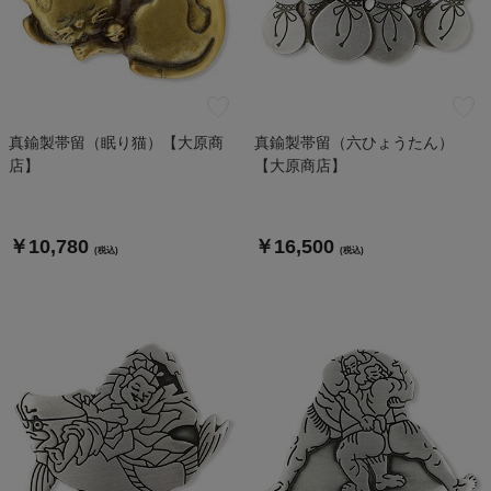
真鍮製帯留（眠り猫）【大原商
真鍮製帯留（六ひょうたん）
店】
【大原商店】
￥10,780
￥16,500
(税込)
(税込)