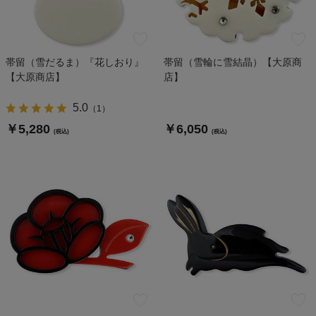
帯留（雪だるま）『花しおり』
帯留（雪輪に雪結晶）【大原商
【大原商店】
店】
5.0
（
1
）
￥5,280
￥6,050
(税込)
(税込)