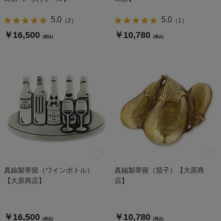
5.0
5.0
（
2
）
（
1
）
￥16,500
￥10,780
(税込)
(税込)
真鍮製帯留（ワインボトル）
真鍮製帯留（茄子）【大原商
【大原商店】
店】
￥16,500
￥10,780
(税込)
(税込)