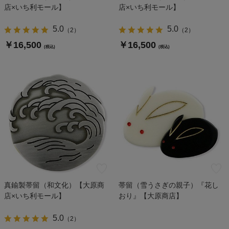
店×いち利モール】
店×いち利モール】
5.0
5.0
（
2
）
（
2
）
￥16,500
￥16,500
(税込)
(税込)
真鍮製帯留（和文化）【大原商
帯留（雪うさぎの親子）『花し
店×いち利モール】
おり』【大原商店】
5.0
（
2
）