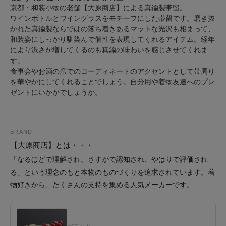
京都・和装小物の老舗【大原商店】による真鍮製帯留。
ワインボトルとワイングラスをモチーフにした帯留です。磨き抜
かれた真鍮製ならではの落ち着きあるマットな光沢も相まって、
和装姿にしっかり馴染んで個性を表現してくれるアイテム。経年
により渋さが増してくるのも真鍮の味わいを感じさせてくれま
す。
食事会やお酒の席でのコーディネートのアクセントとして帯周り
を華やかにしてくれることでしょう。自分用や着物友達へのプレ
ゼントにいかがでしょうか。
BRAND
【大原商店】とは・・・
「なるほどで理解され、さすがで認知され、やはりで評価され
る」という理念のもと本物のものづくりを追求されています。着
物好きから、たくさんの支持を集める人気メーカーです。