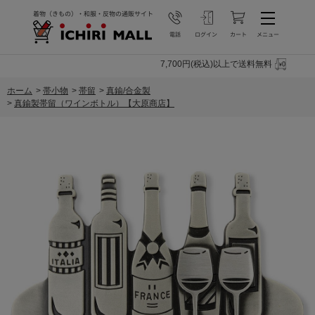
7,700円(税込)以上で送料無料
ホーム
>
帯小物
>
帯留
>
真鍮/合金製
>
真鍮製帯留（ワインボトル）【大原商店】