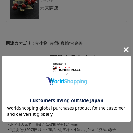
ブランド
大原商店
関連カテゴリ：
帯小物
/
帯留
/
真鍮/合金製
この商品を見た人は
こちらの商品も見ています
注意事項
お仕立て後、お客様の手元に届いてから30日以内であれば返品可能です。
返品にかかる送料は無料です。
ただし次に該当するものは返品をお受けできません。
・商品到着後31日以上経過した商品
・ご使用になられた商品
・お客様の元で、傷または破損が生じた商品
・1点あたり20万円以上の商品でお客様の寸法にお仕立て済みの場合