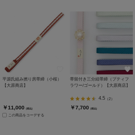
平源氏組み撚り房帯締（小桜）
帯留付き三分紐帯締（プティフ
【大原商店】
ラワー/ゴールド）【大原商店】
4.5
（
2
）
￥11,000
￥7,700
(税込)
(税込)
この商品をコーデする