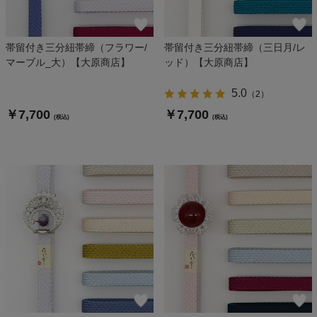
帯留付き三分紐帯締（フラワー/
帯留付き三分紐帯締（三日月/レ
マーブル_大）【大原商店】
ッド）【大原商店】
5.0
（
2
）
￥7,700
￥7,700
(税込)
(税込)