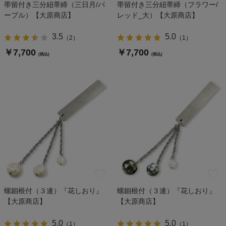
帯留付き三分紐帯締（三日月/パ
帯留付き三分紐帯締（フラワー/
ープル）【大原商店】
レッド_大）【大原商店】
3.5
5.0
（
2
）
（
1
）
￥7,700
￥7,700
(税込)
(税込)
螺鈿根付（３連）『花しおり』
螺鈿根付（３連）『花しおり』
【大原商店】
【大原商店】
5.0
5.0
（
1
）
（
1
）