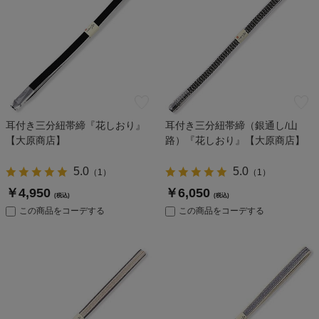
耳付き三分紐帯締『花しおり』
耳付き三分紐帯締（銀通し/山
【大原商店】
路）『花しおり』【大原商店】
5.0
5.0
（
1
）
（
1
）
￥4,950
￥6,050
(税込)
(税込)
この商品をコーデする
この商品をコーデする