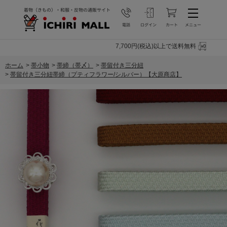
7,700円(税込)以上で送料無料
ホーム
>
帯小物
>
帯締（帯〆）
>
帯留付き三分紐
>
帯留付き三分紐帯締（プティフラワー/シルバー）【大原商店】