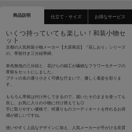
商品説明
仕立て・サイズ
お得なサービス
いくつ持っていても楽しい！和装小物セ
ット
京都の人気和装小物メーカー【大原商店】『花しおり』シリーズ
の、帯留付き三分紐帯締。
単色無地の三分紐と、花びらの細工が繊細なフラワーモチーフの
帯留をセットにしました。
プティの名の通り小さく可憐な佇まいで、優しく着姿を彩りま
す。
もちろん帯留は付け外しできるので、届いたそのままを使っても
良し、お気に入りの小物に付け替えても◎
手に取りやすい価格で、何通りものコーディネートを作れるお得
感が嬉しいですね。
使いやすく上品なデザインに加え、人気メーカーが手がける良質