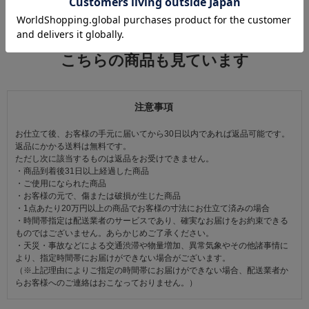
関連カテゴリ：
帯小物
/
帯締（帯〆）
/
帯留付き三分紐
この商品を見た人は
こちらの商品も見ています
注意事項
お仕立て後、お客様の手元に届いてから30日以内であれば返品可能です。
返品にかかる送料は無料です。
ただし次に該当するものは返品をお受けできません。
・商品到着後31日以上経過した商品
・ご使用になられた商品
・お客様の元で、傷または破損が生じた商品
・1点あたり20万円以上の商品でお客様の寸法にお仕立て済みの場合
・時間帯指定は配送業者のサービスであり、確実なお届けをお約束できる
ものではございません。あらかじめご了承ください。
・天災・事故などによる交通渋滞や物量増加、異常気象やその他諸事情に
より、指定時間帯にお届けができない場合がございます。
（※上記理由によりご指定の時間帯にお届けができない場合、配送業者か
らお客様へのご連絡はおこなっておりません。）