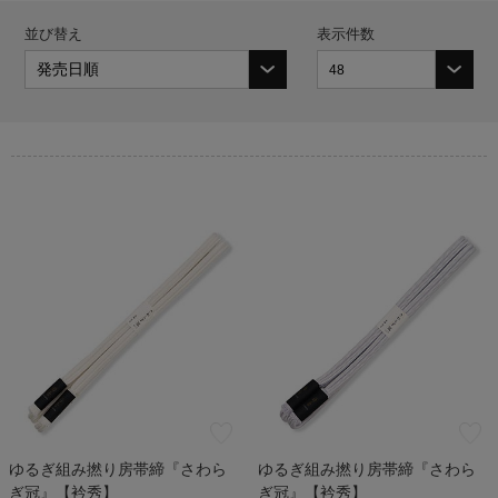
並び替え
表示件数
ゆるぎ組み撚り房帯締『さわら
ゆるぎ組み撚り房帯締『さわら
ぎ冠』【衿秀】
ぎ冠』【衿秀】