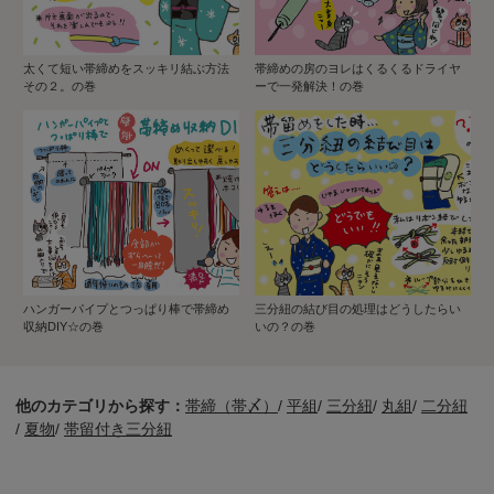
太くて短い帯締めをスッキリ結ぶ方法
帯締めの房のヨレはくるくるドライヤ
その２。の巻
ーで一発解決！の巻
ハンガーパイプとつっぱり棒で帯締め
三分紐の結び目の処理はどうしたらい
収納DIY☆の巻
いの？の巻
他のカテゴリから探す：
帯締（帯〆）
/
平組
/
三分紐
/
丸組
/
二分紐
/
夏物
/
帯留付き三分紐