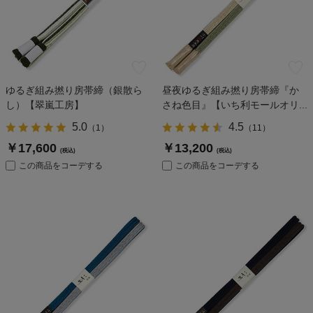
ゆるぎ組み撚り房帯締（銀散ら
昼夜ゆるぎ組み撚り房帯締『か
し）【翠嵐工房】
さね色目』【いち利モールオリ...
5.0
4.5
（
1
）
（
11
）
￥17,600
￥13,200
(税込)
(税込)
この商品をコーデする
この商品をコーデする