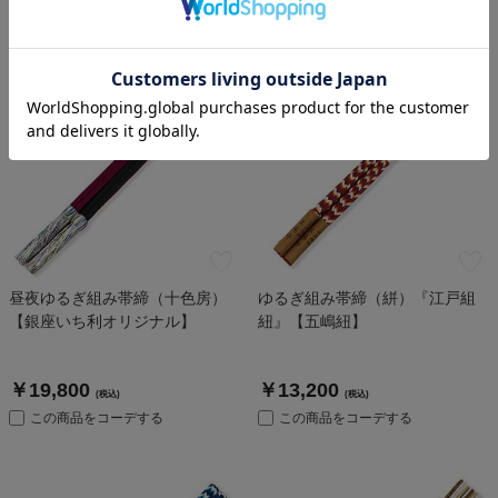
昼夜ゆるぎ組み帯締（十色房）
ゆるぎ組み帯締（絣）『江戸組
【銀座いち利オリジナル】
紐』【五嶋紐】
￥19,800
￥13,200
(税込)
(税込)
この商品をコーデする
この商品をコーデする