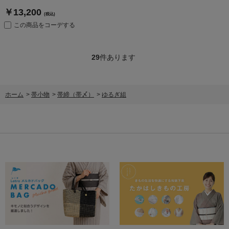
￥13,200
(税込)
この商品をコーデする
29
件あります
ホーム
>
帯小物
>
帯締（帯〆）
>
ゆるぎ組