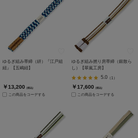
ゆるぎ組み帯締（絣）『江戸組
ゆるぎ組み撚り房帯締（銀散ら
紐』【五嶋紐】
し）【翠嵐工房】
5.0
（
1
）
￥13,200
￥17,600
(税込)
(税込)
この商品をコーデする
この商品をコーデする