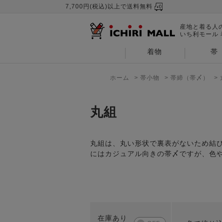
7,700円(税込)以上で送料無料
産地と着る人
いち利モール
着物
帯
ホーム
>
帯小物
>
帯締（帯〆）
>
丸組
丸組は、丸い形状で裏表がないため結
にはカジュアル向きの帯〆ですが、色