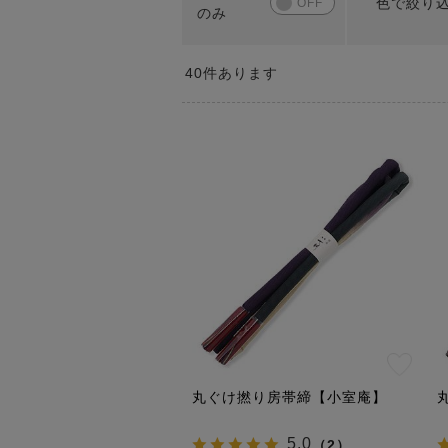
色で絞り
40
件あります
丸ぐけ撚り房帯締【小室庵】
5.0
（
2
）