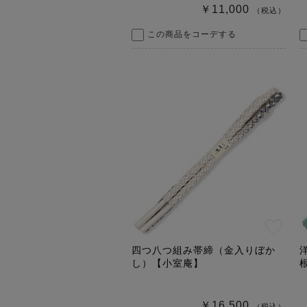
￥11,000
（税込）
この商品をコーデする
四つ八つ組み帯締（金入りぼか
し）【小室庵】
￥16,500
（税込）