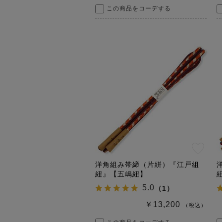
この商品をコーデする
洋角組み帯締（片絣）『江戸組
紐』【五嶋紐】
5.0
（
1
）
￥13,200
（税込）