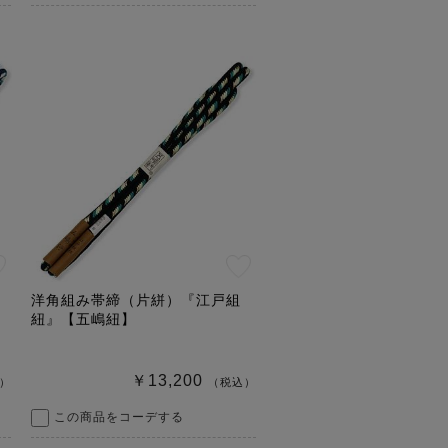
洋角組み帯締（片絣）『江戸組
紐』【五嶋紐】
￥13,200
）
（税込）
この商品をコーデする