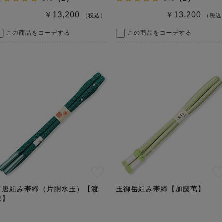
￥13,200
￥13,200
（税込）
（税込
この商品をコーデする
この商品をコーデする
平唐組み帯締（片胴水玉）【渡
玉御岳組み帯締【加藤萬】
敬】