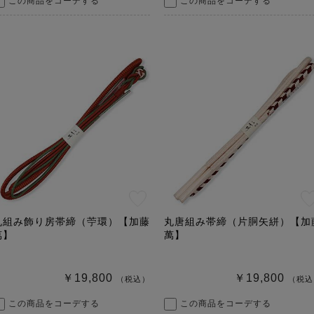
この商品をコーデする
この商品をコーデする
丸組み飾り房帯締（苧環）【加藤
丸唐組み帯締（片胴矢絣）【加
萬】
萬】
￥19,800
￥19,800
（税込）
（税込
この商品をコーデする
この商品をコーデする