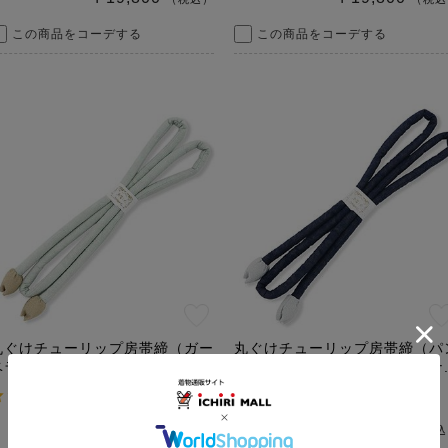
この商品をコーデする
この商品をコーデする
丸ぐけチューリップ房帯締（ガー
丸ぐけチューリップ房帯締（パ
ベラ）【いち利モールオリジナ...
ジー）【いち利モールオリジナ..
4.0
4.0
（
4
）
（
4
）
￥5,500
￥5,500
（税込）
（税込