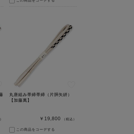
この商品をコーデする
藤
丸唐組み帯締帯締（片胴矢絣）
【加藤萬】
￥19,800
）
（税込）
この商品をコーデする