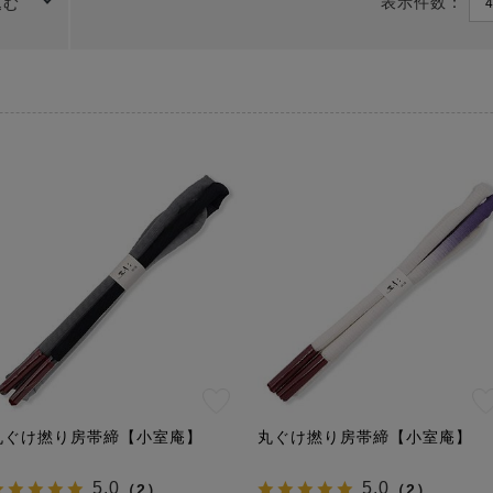
表示件数：
込む
丸ぐけ撚り房帯締【小室庵】
丸ぐけ撚り房帯締【小室庵】
5.0
5.0
（
2
）
（
2
）