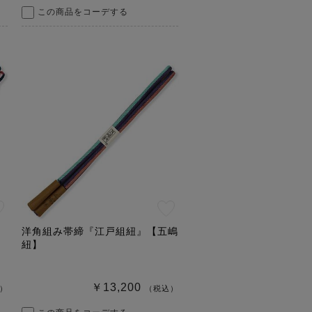
この商品をコーデする
洋角組み帯締『江戸組紐』【五嶋
紐】
￥13,200
）
（税込）