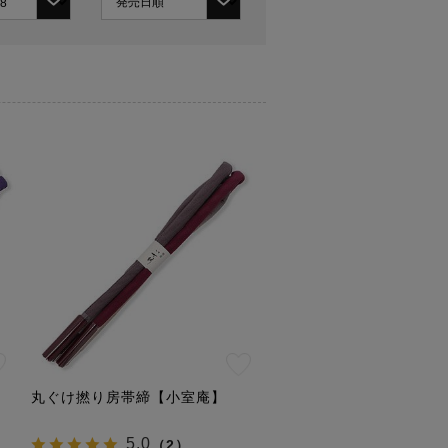
丸ぐけ撚り房帯締【小室庵】
5.0
（
2
）