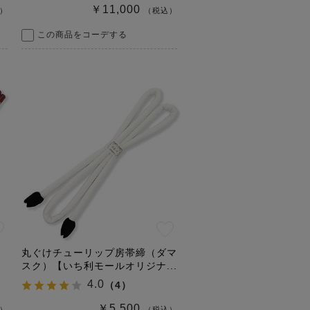
￥11,000
）
（税込）
この商品をコーデする
丸ぐけチューリップ房帯締（ダマ
スク）【いち利モールオリジナ...
4.0
（
4
）
￥5,500
）
（税込）