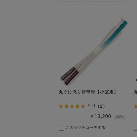
丸ぐけ撚り房帯締【小室庵】
5.0
（
2
）
￥13,200
（税込）
この商品をコーデする