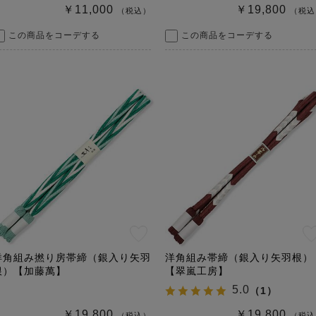
￥11,000
￥19,800
（税込）
（税込
この商品をコーデする
この商品をコーデする
洋角組み撚り房帯締（銀入り矢羽
洋角組み帯締（銀入り矢羽根）
根）【加藤萬】
【翠嵐工房】
5.0
（
1
）
￥19,800
￥19,800
（税込）
（税込