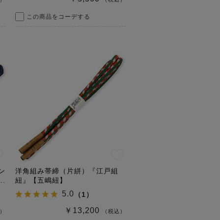
この商品をコーデする
ン
洋角組み帯締（片絣）『江戸組
.
紐』【五嶋紐】
5.0
（
1
）
￥13,200
）
（税込）