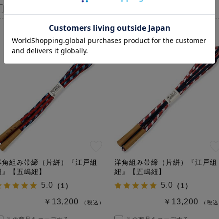
この商品をコーデする
この商品をコーデする
洋角組み帯締（片絣）『江戸組
洋角組み帯締（片絣）『江戸組
紐』【五嶋紐】
紐』【五嶋紐】
5.0
5.0
（
1
）
（
1
）
￥13,200
￥13,200
（税込）
（税込