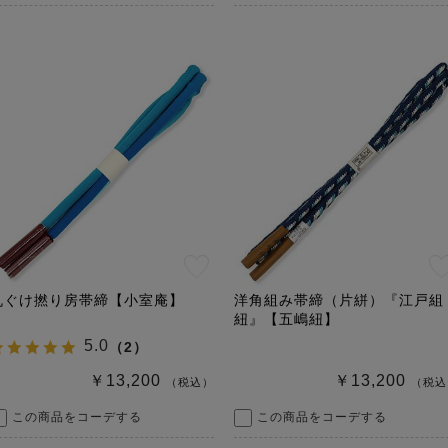
丸ぐけ撚り房帯締【小室庵】
洋角組み帯締（片絣）『江戸組
紐』【五嶋紐】
5.0
（
2
）
￥13,200
￥13,200
（税込）
（税込
この商品をコーデする
この商品をコーデする