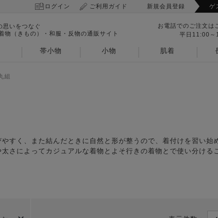
ログイン
ご利用ガイド
新規会員登録
ゲ
お電話でのご注文は
の思いをつなぐ
 着物（きもの）・和服・反物の通販サイト
平日11:00～1
帯小物
小物
肌着
丸組
びやすく、また結んだときに自然と形が整うので、着付けを習い始
や太さによってカジュアルな着物とよそ行きの着物とで使い分ける