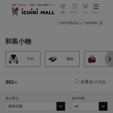
7,700円(税込)以上で送料無料
和装小物
半衿
履物
その
862
件
並び替え
表示件数