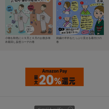
小物を秋色に☆９月と６月のお散歩単
刺繍の半衿をたっぷり見せる着付けの
衣着回し妄想コーデの巻
巻