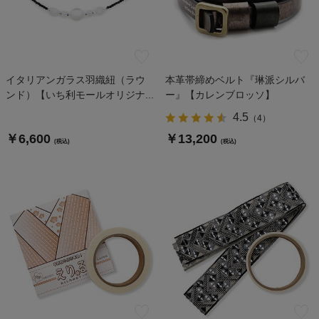
イタリアンガラス羽織紐（ラウ
本革帯締めベルト『琳派シルバ
ンド）【いち利モールオリジナ...
ー』【カレンブロッソ】
4.5
（
4
）
￥6,600
￥13,200
(税込)
(税込)