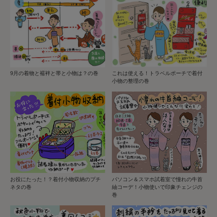
9月の着物と襦袢と帯と小物は？の巻
これは使える！トラベルポーチで着付
小物の整理の巻
お役にたった！？着付小物収納のプチ
パソコン＆スマホ試着室で憧れの牛首
ネタの巻
紬コーデ！小物使いで印象チェンジの
巻