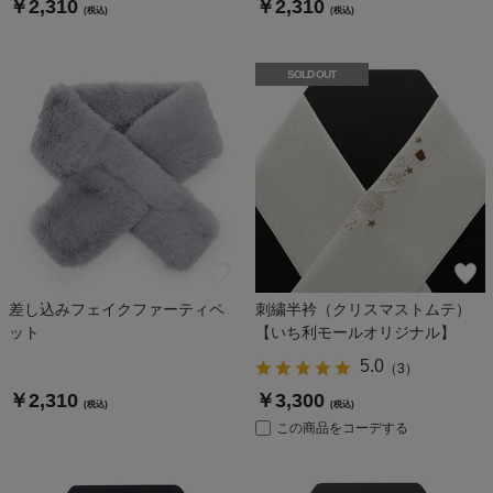
￥2,310
￥2,310
(税込)
(税込)
SOLD OUT
差し込みフェイクファーティペ
刺繍半衿（クリスマストムテ）
ット
【いち利モールオリジナル】
5.0
（
3
）
￥2,310
￥3,300
(税込)
(税込)
この商品をコーデする