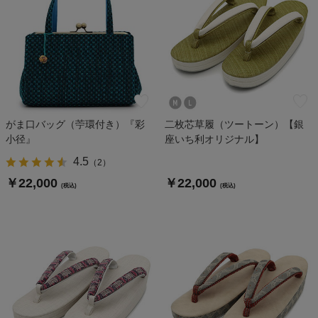
がま口バッグ（苧環付き）『彩
二枚芯草履（ツートーン）【銀
小径』
座いち利オリジナル】
4.5
（
2
）
￥22,000
￥22,000
(税込)
(税込)