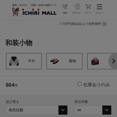
7,700円(税込)以上で送料無料
和装小物
半衿
履物
その
864
件
並び替え
表示件数