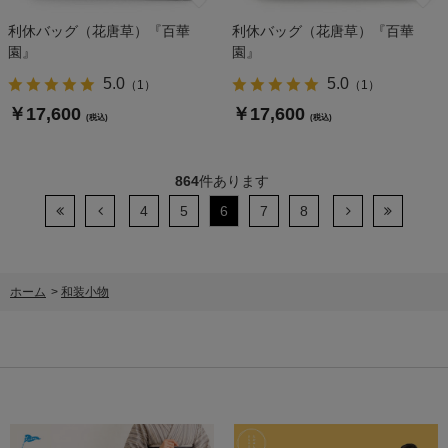
利休バッグ（花唐草）『百華
利休バッグ（花唐草）『百華
園』
園』
5.0
5.0
（
1
）
（
1
）
￥17,600
￥17,600
(税込)
(税込)
864
件あります
4
5
6
7
8
ホーム
>
和装小物