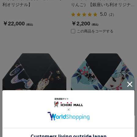
利オリジナル】
りんご）【銀座いち利オリジナ...
5.0
（
2
）
￥22,000
￥2,200
(税込)
(税込)
この商品をコーデする
シルジェリー半衿 （猫の手紙）
シルジェリー半衿 （猫と南天）
『hitoshio』【ブンラク】
『hitoshio』【ブンラク】
5.0
5.0
（
1
）
（
1
）