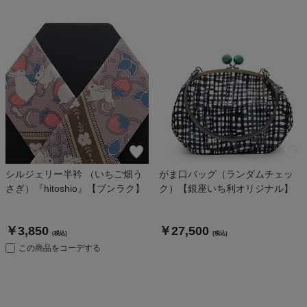
シルジェリー半衿 （いちご畑う
がま口バッグ（ランダムチェッ
さぎ）『hitoshio』【ブンラク】
ク）【銀座いち利オリジナル】
￥3,850
￥27,500
(税込)
(税込)
この商品をコーデする