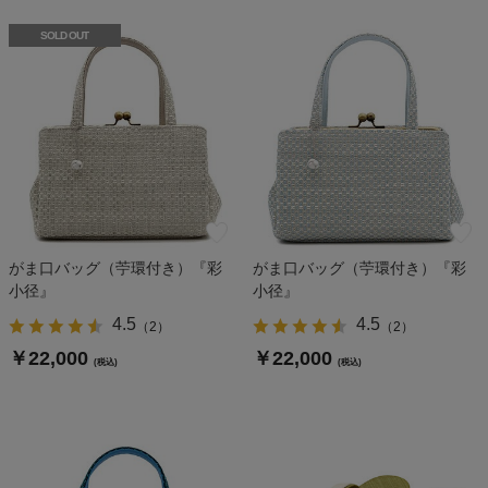
SOLD OUT
がま口バッグ（苧環付き）『彩
がま口バッグ（苧環付き）『彩
小径』
小径』
4.5
4.5
（
2
）
（
2
）
￥22,000
￥22,000
(税込)
(税込)