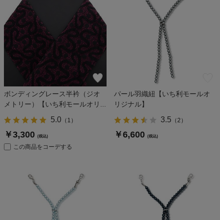
ボンディングレース半衿（ジオ
パール羽織紐【いち利モールオ
メトリー）【いち利モールオリ...
リジナル】
5.0
3.5
（
1
）
（
2
）
￥3,300
￥6,600
(税込)
(税込)
この商品をコーデする