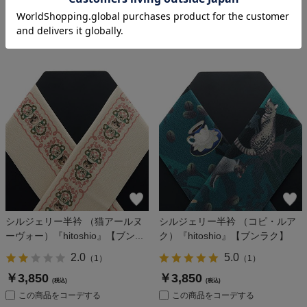
￥3,850
￥3,850
(税込)
(税込)
この商品をコーデする
この商品をコーデする
シルジェリー半衿 （猫アールヌ
シルジェリー半衿 （コピ・ルア
ーヴォー）『hitoshio』【ブン...
ク）『hitoshio』【ブンラク】
2.0
5.0
（
1
）
（
1
）
￥3,850
￥3,850
(税込)
(税込)
この商品をコーデする
この商品をコーデする