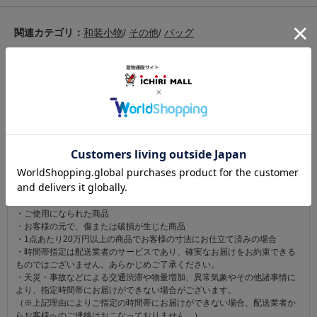
関連カテゴリ：
和装小物
/
その他
/
バッグ
この商品を見た人は
こちらの商品も見ています
注意事項
お仕立て後、お客様の手元に届いてから30日以内であれば返品可能です。
返品にかかる送料は無料です。
ただし次に該当するものは返品をお受けできません。
・商品到着後31日以上経過した商品
・ご使用になられた商品
・お客様の元で、傷または破損が生じた商品
・1点あたり20万円以上の商品でお客様の寸法にお仕立て済みの場合
・時間帯指定は配送業者のサービスであり、確実なお届けをお約束できる
ものではございません。あらかじめご了承ください。
・天災・事故などによる交通渋滞や物量増加、異常気象やその他諸事情に
より、指定時間帯にお届けができない場合がございます。
（※上記理由によりご指定の時間帯にお届けができない場合、配送業者か
らお客様へのご連絡はおこなっておりません。）