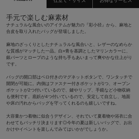
仕立て・サイズ
お得なサービス
手元で楽しむ麻素材
ナチュラルな風合いのアイテムが魅力の『彩小径』から、麻地と
合皮を取り入れたバッグが登場しました。
麻地のざっくりとしたナチュラルな風合いと、レザーのなめらか
な質感がマッチした一品。白×青を基調としたマリンカラーに、
銀パーツとロープのような持ち手もあいまって爽やかな仕上がり
です。
バッグの開口部はベロ付きのマグネットボタンで、ワンタッチで
開閉が可能に。内側はファスナー付きポケットが1つ、オープン
ポケットが2つ付いているので、鍵やリップ、手鏡など小物収納
も便利です。底鋲が4つ付いているので、安定して自立し、地面
や床の汚れからバッグを守ってくれるのも嬉しいですね。
大容量かつ着物に似合うデザイン、それでいて夏着物や浴衣に合
わせてもバッチリ決まります◎今年の夏は新しいバッグで、お出
かけやイベントを楽しんでみてはいかがでしょうか。