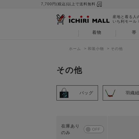
7,700円(税込)以上で送料無料
産地と着る人
いち利モール
着物
帯
ホーム
>
和装小物
>
その他
その他
バッグ
羽織