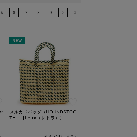
5
6
7
8
9
NEW
r
メルカドバッグ（HOUNDSTOO
TH）【Letra（レトラ）】
￥8,250