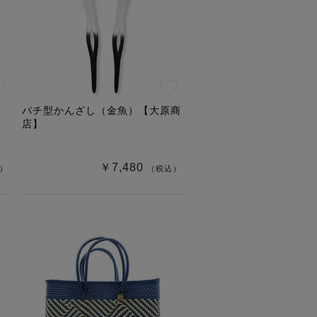
バチ型かんざし（金魚）【大原商
店】
￥7,480
）
（税込）