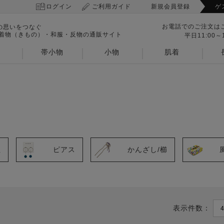
ログイン
ご利用ガイド
新規会員登録
ゲ
お電話でのご注文は
の思いをつなぐ
 着物（きもの）・和服・反物の通販サイト
平日11:00～1
帯小物
小物
肌着
紐
ピアス
かんざし/櫛
表示件数：