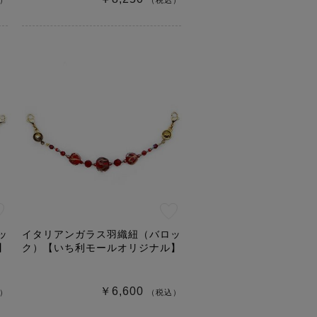
）
（税込）
ッ
イタリアンガラス羽織紐（バロッ
】
ク）【いち利モールオリジナル】
￥6,600
）
（税込）