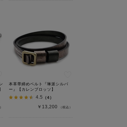
ン
本革帯締めベルト『琳派シルバ
】
ー』【カレンブロッソ】
4.5
（
4
）
￥13,200
）
（税込）