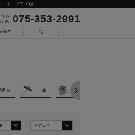
スト様
0円（0点）
075-353-2991
こちら
8:00
長襦袢
検索
風呂敷
傘
ショール
手