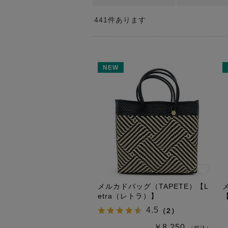
441
件あります
NEW
メルカドバッグ（TAPETE）【L
etra（レトラ）】
4.5
（
2
）
￥8,250