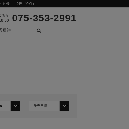
スト様
0円（0点）
075-353-2991
こちら
8:00
長襦袢
検索