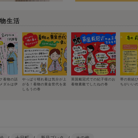
物生活
ク着物の話
やっぱり晴れ着は気分が上
英国戴冠式での紀子様のお
帯の前結
メダルは伊
がる！着物の黄金世代を楽
着物素敵でしたねの巻
ちがいい
しもうの巻
紗
/
十日町
/
新品プレタ
/
その他