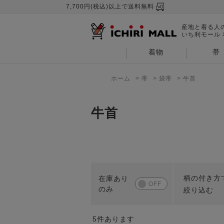
7,700円(税込)以上で送料無料
産地と着る人
いち利モール
着物
帯
ホーム
>
帯
>
袋帯
>
牛首
牛首
柄の付き方
絞り込む
5
件あります