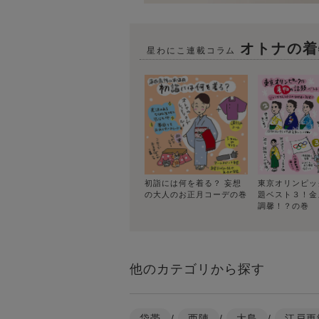
オトナの着
星わにこ連載コラム
初詣には何を着る？ 妄想
東京オリンピッ
の大人のお正月コーデの巻
題ベスト３！金
調馨！？の巻
他のカテゴリから探す
袋帯
/
西陣
/
大島
/
江戸更