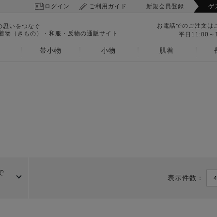
ログイン
ご利用ガイド
新規会員登録
ゲ
お電話でのご注文は
の思いをつなぐ
 着物（きもの）・和服・反物の通販サイト
平日11:00～1
帯小物
小物
肌着
で
表示件数：