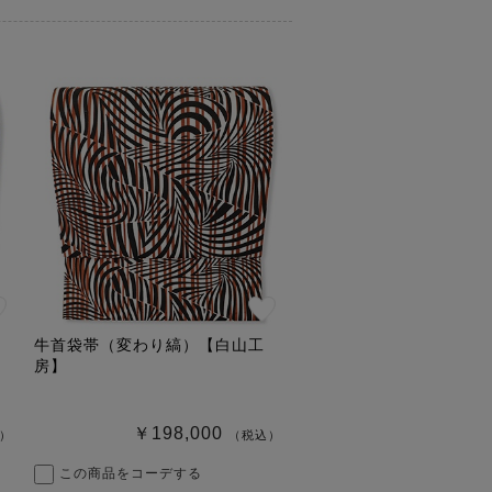
牛首袋帯（変わり縞）【白山工
房】
￥198,000
）
（税込）
この商品をコーデする