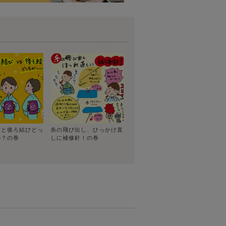
びと後ろ結びどっ
糸の飛び出し、ひっかけ直
の？の巻
しに補修針！の巻