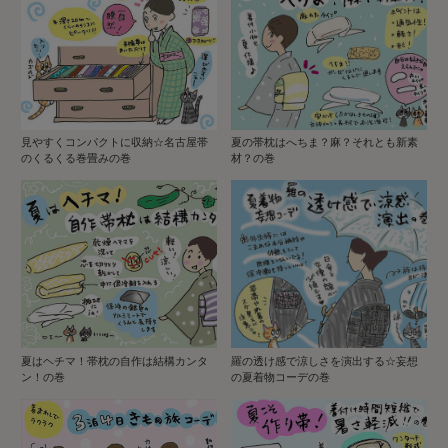
見やすくコンパクトに収納☆名古屋帯
夏の帯枕はへちま？麻？それとも新素
のくるくる巻畳みの巻
材？の巻
夏はヘチマ！帯枕の自作は結構カンタ
羅の透け感で涼しさを演出する☆妄想
ン！の巻
の夏着物コーデの巻