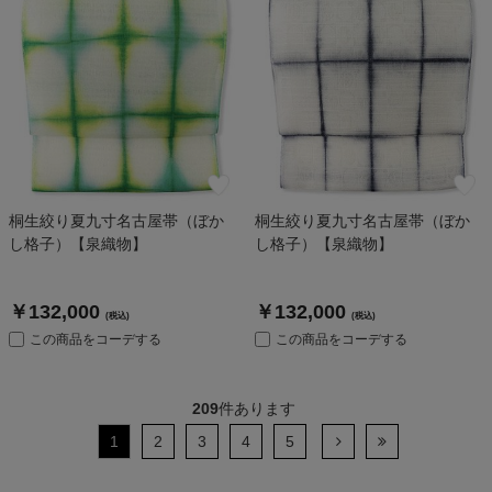
桐生絞り夏九寸名古屋帯（ぼか
桐生絞り夏九寸名古屋帯（ぼか
し格子）【泉織物】
し格子）【泉織物】
￥132,000
￥132,000
(税込)
(税込)
この商品をコーデする
この商品をコーデする
209
件あります
1
2
3
4
5