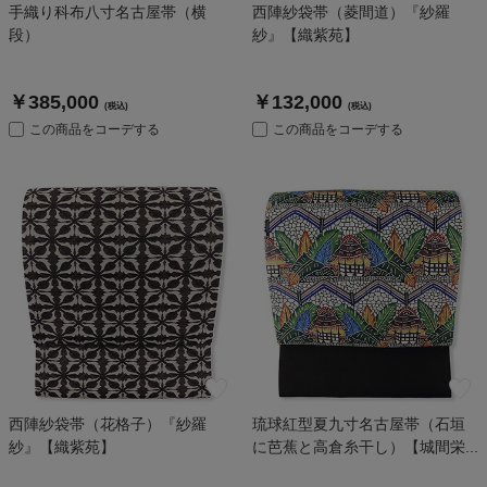
手織り科布八寸名古屋帯（横
西陣紗袋帯（菱間道）『紗羅
段）
紗』【織紫苑】
￥385,000
￥132,000
(税込)
(税込)
この商品をコーデする
この商品をコーデする
西陣紗袋帯（花格子）『紗羅
琉球紅型夏九寸名古屋帯（石垣
紗』【織紫苑】
に芭蕉と高倉糸干し）【城間栄...