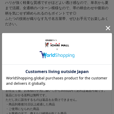
ハリが強く軽量な質感ですがほどよい透け感なので、単衣から夏
まで活躍。全通柄のパターン模様なので、帯の柄合わせや腹前の
柄を気にせず締められるのもポイントです◎
ふたつの技術が織りなす九寸名古屋帯、ぜひお手元でお楽しみく
ださい。
関連カテゴリ：
帯
/
夏帯
/
九寸
この商品を見た人は
こちらの商品も見ています
注意事項
お仕立て後、お客様の手元に届いてから30日以内であれば返品可能です。
返品にかかる送料は無料です。
ただし次に該当するものは返品をお受けできません。
・商品到着後31日以上経過した商品
・ご使用になられた商品
・お客様の元で、傷または破損が生じた商品