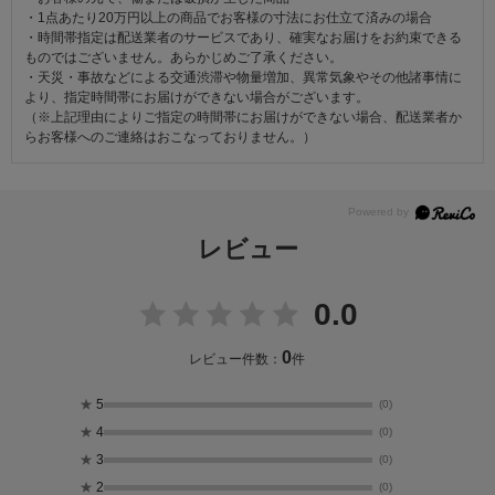
・1点あたり20万円以上の商品でお客様の寸法にお仕立て済みの場合
・時間帯指定は配送業者のサービスであり、確実なお届けをお約束できる
ものではございません。あらかじめご了承ください。
・天災・事故などによる交通渋滞や物量増加、異常気象やその他諸事情に
より、指定時間帯にお届けができない場合がございます。
（※上記理由によりご指定の時間帯にお届けができない場合、配送業者か
らお客様へのご連絡はおこなっておりません。）
レビュー
0.0
0
レビュー件数：
件
★
5
(0)
★
4
(0)
★
3
(0)
★
2
(0)