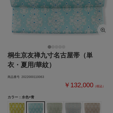
桐生京友禅九寸名古屋帯（単
衣・夏用/華紋）
商品番号
2022000110063
￥132,000
（税込）
カラー：水色×青