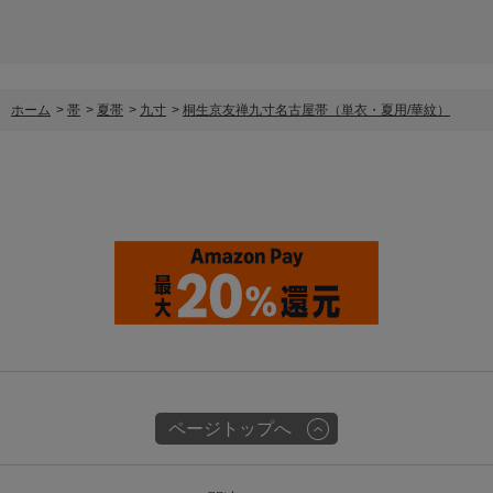
ホーム
>
帯
>
夏帯
>
九寸
>
桐生京友禅九寸名古屋帯（単衣・夏用/華紋）
ページトップへ