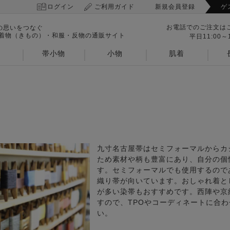
ログイン
ご利用ガイド
新規会員登録
ゲ
お電話でのご注文は
の思いをつなぐ
 着物（きもの）・和服・反物の通販サイト
平日11:00～1
帯小物
小物
肌着
九寸名古屋帯はセミフォーマルからカ
ため素材や柄も豊富にあり、自分の個
す。セミフォーマルでも使用するので
織り帯が向いています。おしゃれ着と
が多い染帯もおすすめです。西陣や京
すので、TPOやコーディネートに合
い。