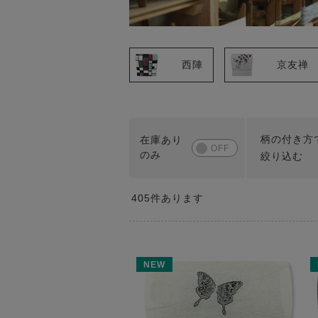
西陣
京友禅
柄の付き方
絞り込む
405
件あります
NEW