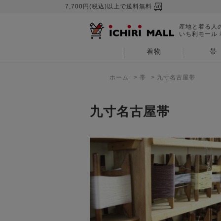
7,700円(税込)以上で送料無料
産地と着る人
いち利モール
着物
帯
ホーム
>
帯
>
九寸名古屋帯
九寸名古屋帯