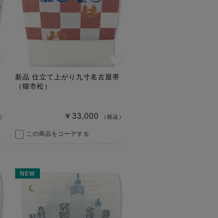
帯
新品 仕立て上がり九寸名古屋帯
（猫市松）
￥33,000
）
（税込）
この商品をコーデする
NEW