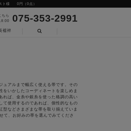
スト様
0円（0点）
075-353-2991
こちら
8:00
長襦袢
検索
ジュアルまで幅広く使える帯です。その
性をいかしたコーディネートを楽しめま
あれば、金糸や銀糸を使った格調の高い
して使用するのであれば、個性的なもの
紅型などさまざまな帯を取り揃えていま
わせて、お好みの帯を選んでみてくださ