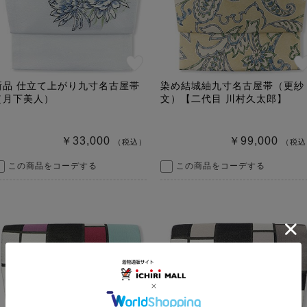
新品 仕立て上がり九寸名古屋帯
染め結城紬九寸名古屋帯（更紗
（月下美人）
文）【二代目 川村久太郎】
￥33,000
￥99,000
（税込）
（税込
この商品をコーデする
この商品をコーデする