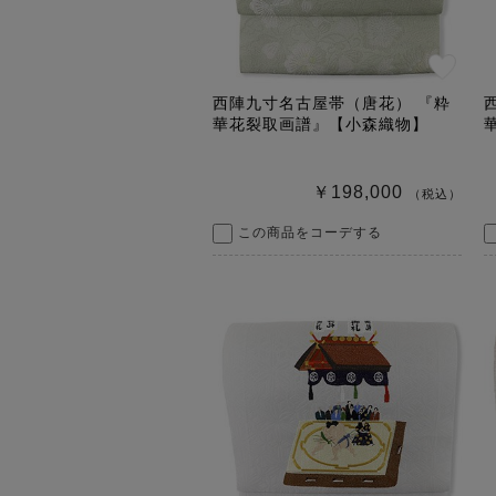
西陣九寸名古屋帯（唐花） 『粋
華花裂取画譜』【小森織物】
￥198,000
（税込）
この商品をコーデする