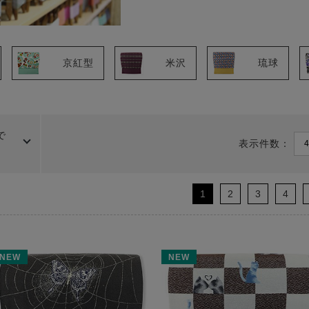
京紅型
米沢
琉球
で
表示件数：
1
2
3
4
NEW
NEW