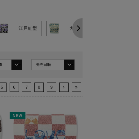
江戸紅型
大島
結城
5
6
7
8
9
NEW