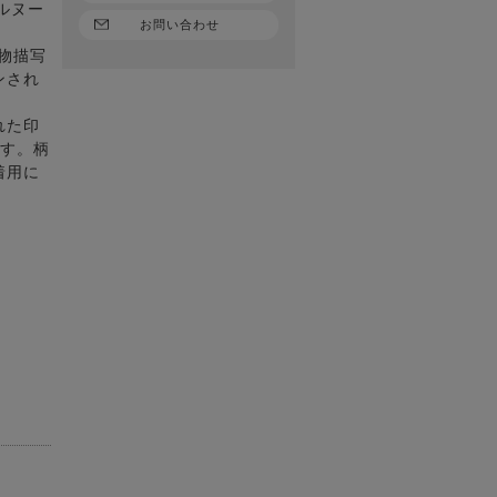
ルヌー
お問い合わせ
物描写
ンされ
れた印
ます。柄
着用に