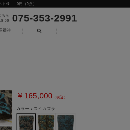
スト様
0円（0点）
075-353-2991
こちら
8:00
長襦袢
検索
￥165,000
（税込）
カラー：
スイカズラ