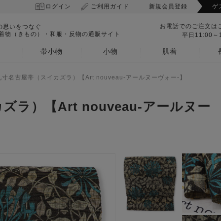
ログイン
ご利用ガイド
新規会員登録
ゲ
お電話でのご注文は
の思いをつなぐ
 着物（きもの）・和服・反物の通販サイト
平日11:00～1
帯小物
小物
肌着
九寸名古屋帯（スイカズラ）【Art nouveau-アールヌーヴォー-】
ラ）【Art nouveau-アールヌー