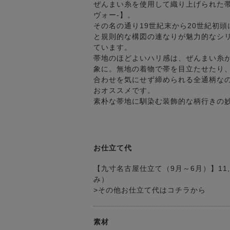
ぜんまい糸を使用して織り上げられた帯地
ヴォー-】。
その名の通り19世紀末から20世紀初
と規則的な構図の連なりが魅力的なシ
ています。
帯地のほどよいハリ感は、ぜんまい糸
象に。無地の着物で帯を目立たせたり
合わせを気にせず締められる全通柄な
おオススメです。
素朴な帯地に馴染む装飾的な柄行きの
お仕立て代
【九寸名古屋仕立て（9月～6月）】11,
み）
>その他お仕立て代はコチラから
素材