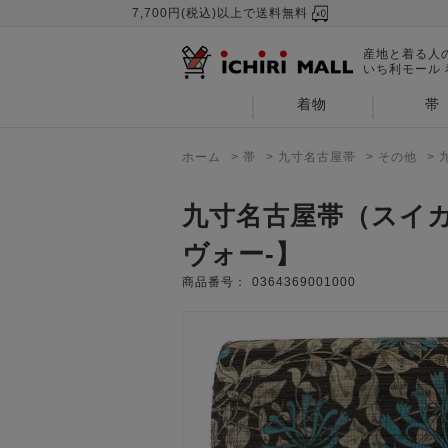
7,700円(税込)以上で送料無料
産地と着る人
いち利モール
着物
帯
ホーム
>
帯
>
九寸名古屋帯
>
その他
>
九寸名古屋帯（スイカズ
ヴォー-】
商品番号：
0364369001000