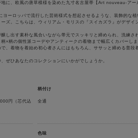
に、欧風の唐草模様を染めた九寸名古屋帯【Art nouveau-アー
頭にヨーロッパで流行した芸術様式を想起させるような、装飾的な植
リーズ。こちらは、ウィリアム・モリスの『スイカズラ』がデザイ
が醸し出す素朴な風合いながら帯元でスッキリと締められ、洗練さ
、柄×柄の個性派コーデやアンティークの着物まで幅広くカバーし
ので、着物を着始め初心者さんにはもちろん、ササッと締める普段
妙、ぜひあなたのコレクションにいかがでしょうか。
柄付け
000円（芯代込
全通
色味