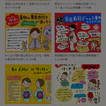
初詣には何を着る？ 妄想の大人のお正
東京オリンピック着物の話題ベスト
月コーデの巻
３！金メダルは伊調馨！？の巻
やっぱり晴れ着は気分が上がる！着物
英国戴冠式での紀子様のお着物素敵で
の黄金世代を楽しもうの巻
したねの巻