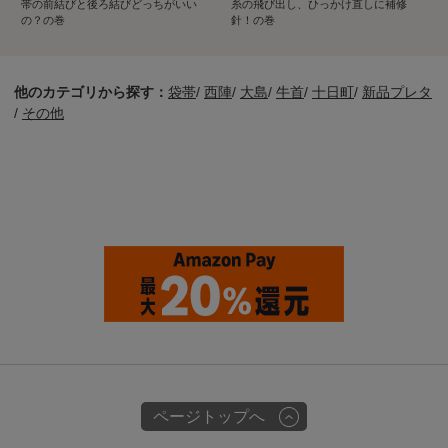
帯の前結びと後ろ結びどっちがいい
糸の飛び出し、ひっかけ直しに補修
の？の巻
針！の巻
他のカテゴリから探す：
袋帯
/
西陣
/
大島
/
牛首
/
十日町
/
新品プレタ
/
その他
ページトップへ