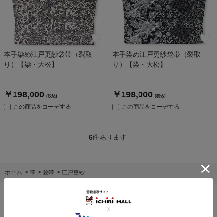
本手染め江戸更紗袋帯（裂取
本手染め江戸更紗袋帯（裂取
り）【染・大松】
り）【染・大松】
￥198,000
￥198,000
(税込)
(税込)
この商品をコーデする
この商品をコーデする
6
件あります
ホーム
>
帯
>
袋帯
>
江戸更紗