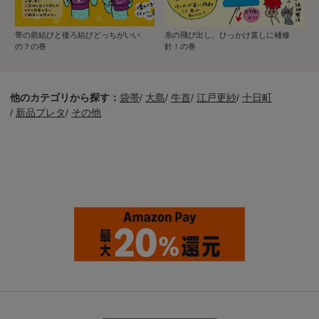
帯の前結びと後ろ結びどっちがいい
糸の飛び出し、ひっかけ直しに補修
の？の巻
針！の巻
他のカテゴリから探す：
袋帯
/
大島
/
牛首
/
江戸更紗
/
十日町
/
新品プレタ
/
その他