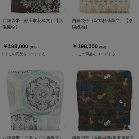
西陣袋帯（献上取花鳥文）【洛
西陣袋帯（双立枠菊華文）【洛
陽織物】
陽織物】
￥198,000
￥198,000
(税込)
(税込)
この商品をコーデする
この商品をコーデする
西陣袋帯（ステンド六角華文）
西陣袋帯（玉繭紬織/瓢箪唐草文