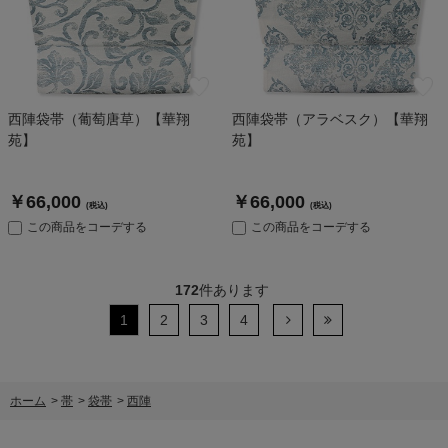
西陣袋帯（葡萄唐草）【華翔
西陣袋帯（アラベスク）【華翔
苑】
苑】
￥66,000
￥66,000
(税込)
(税込)
この商品をコーデする
この商品をコーデする
172
件あります
1
2
3
4
ホーム
>
帯
>
袋帯
>
西陣