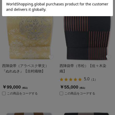
西陣袋帯（アラベスク華文）
西陣袋帯（市松）【佐々木染
『ぬれぬき』【吉村織物】
織】
5.0
（
1
）
￥99,000
￥55,000
(税込)
(税込)
この商品をコーデする
この商品をコーデする