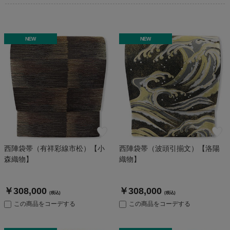
NEW
NEW
西陣袋帯（有祥彩線市松）【小
西陣袋帯（波頭引揃文）【洛陽
森織物】
織物】
￥308,000
￥308,000
(税込)
(税込)
この商品をコーデする
この商品をコーデする