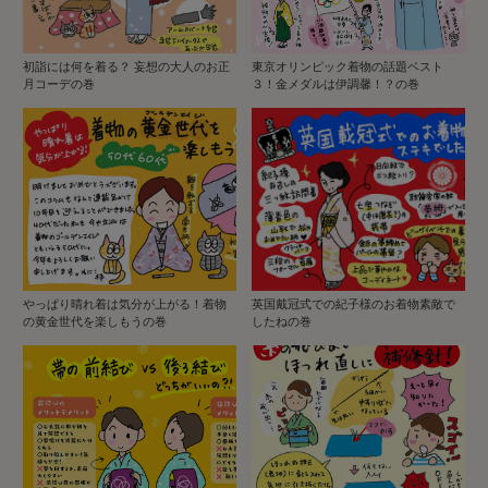
初詣には何を着る？ 妄想の大人のお正
東京オリンピック着物の話題ベスト
月コーデの巻
３！金メダルは伊調馨！？の巻
やっぱり晴れ着は気分が上がる！着物
英国戴冠式での紀子様のお着物素敵で
の黄金世代を楽しもうの巻
したねの巻