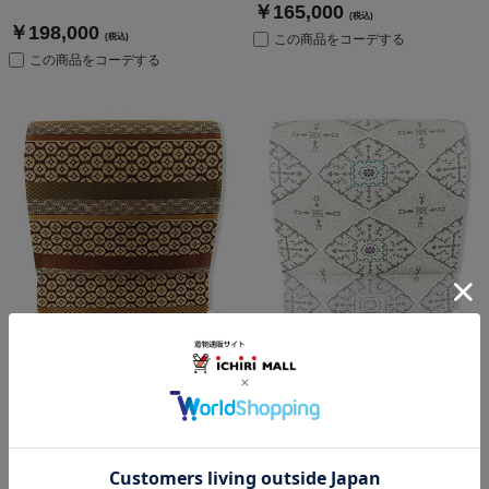
￥165,000
(税込)
￥198,000
(税込)
この商品をコーデする
この商品をコーデする
西陣袋帯（幾何文入り縞）『ゴ
桃皮染め西陣袋帯（華菱）『綾
ールドシルク』【織楽浅野】
形』【吉村織物】
￥198,000
￥99,000
(税込)
(税込)
この商品をコーデする
この商品をコーデする