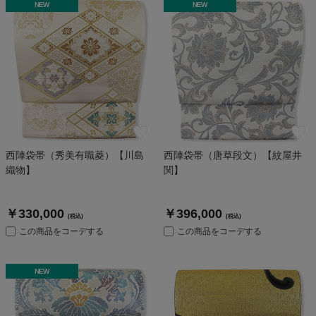
NEW
NEW
西陣袋帯（秀美有職菱）【川島
西陣袋帯（唐草段文）【紋屋井
織物】
関】
￥330,000
￥396,000
(税込)
(税込)
この商品をコーデする
この商品をコーデする
NEW