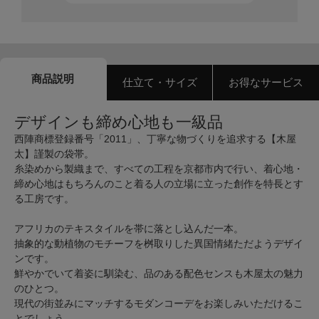
商品説明
仕立て・サイズ
お得なサービス
デザインも締め心地も一級品
西陣商標登録番号「2011」、丁寧な物づくりを追求する【木屋
太】謹製の袋帯。
糸染めから製織まで、すべての工程を京都市内で行い、着心地・
締め心地はもちろんのこと着る人の立場に立った創作を特長とす
る工房です。
アフリカのテキスタイルを帯に落とし込んだ一本。
抽象的な動植物のモチーフを桝取りした異国情緒ただようデザイ
ンです。
鮮やかでいて着姿に馴染む、品のある配色センスも木屋太の魅力
のひとつ。
現代の街並みにマッチするモダンコーデをお楽しみいただけるこ
とでしょう。