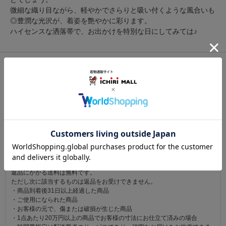
微細な織り目ながら、軽やかでさらりと吸い付くような風合いも
◎豊潤な光沢が、着姿を艶やかに彩ります。
ハイセンスな洒落帯で、お出かけを特別な日にしてみては♪
関連カテゴリ：
帯
/
袋帯
/
西陣
この商品を見た人は
こちらの商品も見ています
注意事項
お仕立て後、お客様の手元に届いてから30日以内であれば返品可能です。
返品にかかる送料は無料です。
ただし次に該当するものは返品をお受けできません。
・商品到着後31日以上経過した商品
・ご使用になられた商品
・お客様の元で、傷または破損が生じた商品
・1点あたり20万円以上の商品でお客様の寸法にお仕立て済みの場合