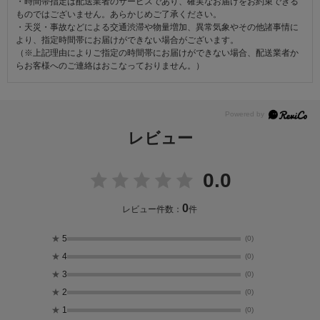
・時間帯指定は配送業者のサービスであり、確実なお届けをお約束できる
ものではございません。あらかじめご了承ください。
・天災・事故などによる交通渋滞や物量増加、異常気象やその他諸事情に
より、指定時間帯にお届けができない場合がございます。
（※上記理由によりご指定の時間帯にお届けができない場合、配送業者か
らお客様へのご連絡はおこなっておりません。）
レビュー
0.0
0
レビュー件数：
件
★
5
(0)
★
4
(0)
★
3
(0)
★
2
(0)
★
1
(0)