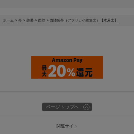
ホーム
>
帯
>
袋帯
>
西陣
>
西陣袋帯（アフリカ小紋集文）【木屋太】
ページトップへ
関連サイト