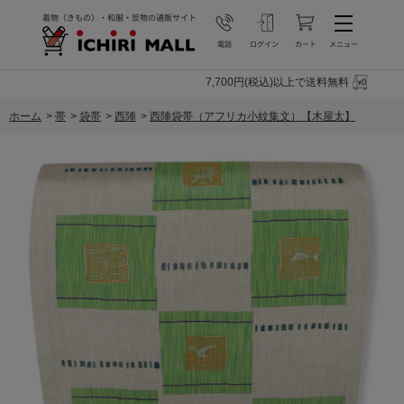
7,700円(税込)以上で送料無料
ホーム
>
帯
>
袋帯
>
西陣
>
西陣袋帯（アフリカ小紋集文）【木屋太】