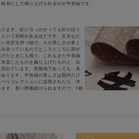
を経糸にして織り上げられるのが牛首紬です。
あります。釘に引っかかっても釘のほう
」という別称があるほどです。丈夫なだ
しい光沢を持つ紬で、その美しさが多く
絡み合っているのでところどころに節が
上げたときにも残り、これもまた牛首紬
草木染したものを織り上げたものと、白
に別れています。色無地であっても、糸
があります。牛首紬の美しさは国内だけ
はパリコレクションに採用されたり、洋
います。長い間着続けられますので、1枚