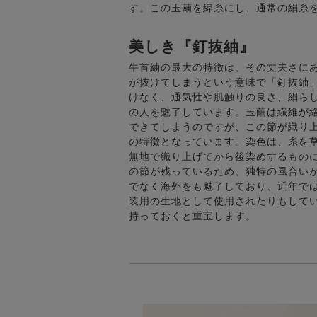
す。この玉繭を緯糸にし、通常の絹糸
美しき『釘抜紬』
牛首紬の最大の特徴は、その丈夫さに
が抜けてしまうという意味で「釘抜紬
けなく、通気性や肌触りの良さ、絹ら
の人を魅了しています。玉繭は繊維が
できてしまうのですが、この節が織り
の特徴となっています。染色は、糸を
無地で織り上げてから後染めするもの
の節が残っているため、独特の風合い
でなく海外をも魅了しており、近年で
装用の生地として使用されたりもして
持っておくと重宝します。