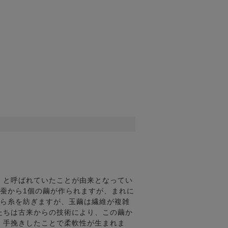
」と呼ばれていたことが由来となってい
蚕から1個の繭が作られますが、まれに
から糸を紡ぎますが、玉繭は繊維が複雑
たちは古来からの技術により、この繭か
、手挽きしたことで柔軟性が生まれま