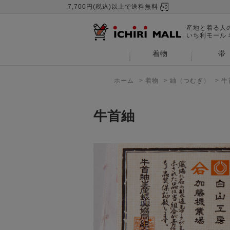
7,700円(税込)以上で送料無料
産地と着る人
いち利モール
着物
帯
ホーム
>
着物
>
紬（つむぎ）
>
牛
牛首紬