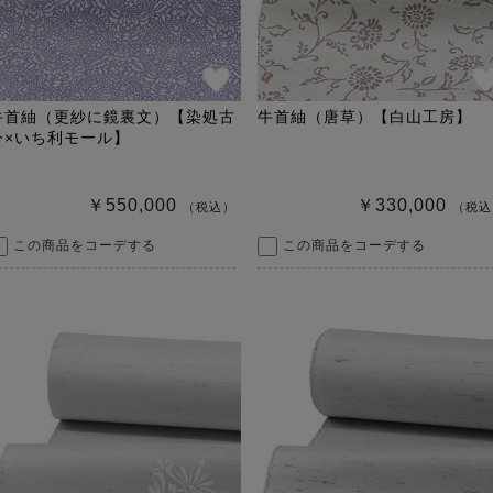
牛首紬（更紗に鏡裏文）【染処古
牛首紬（唐草）【白山工房】
今×いち利モール】
￥550,000
￥330,000
（税込）
（税込
この商品をコーデする
この商品をコーデする