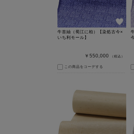
牛首紬（蜀江に柏）【染処古今×
いち利モール】
￥550,000
（税込）
この商品をコーデする