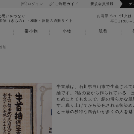
ログイン
ご利用ガイド
新規会員登録
ゲ
お電話でのご注文は
の思いをつなぐ
 着物（きもの）・和服・反物の通販サイト
平日11:00～1
帯小物
小物
肌着
首紬
牛首紬は、石川県白山市で生産されて
紬です。2匹の蚕から作られている「
ためにとても丈夫で、絹の滑らかな肌
す。織り上げてから染色される後染め
と玉繭の独特な風合いが多くの人を魅