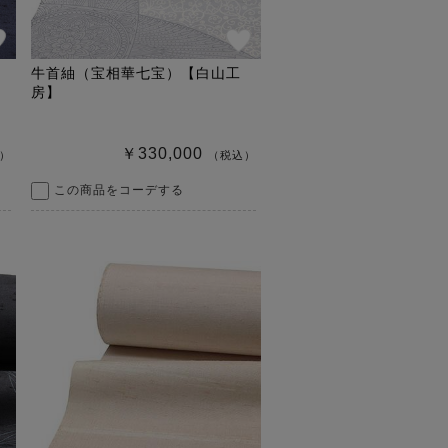
牛首紬（宝相華七宝）【白山工
房】
￥330,000
）
（税込）
この商品をコーデする