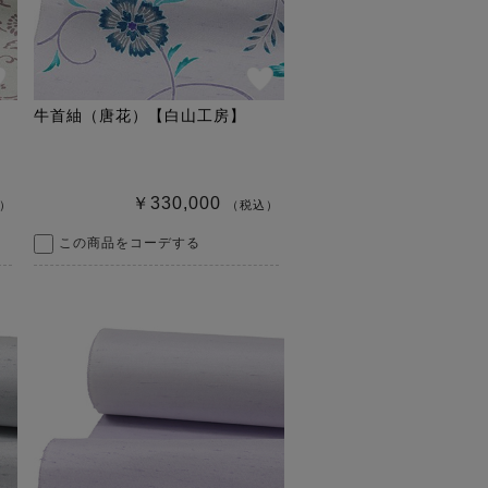
牛首紬（唐花）【白山工房】
￥330,000
）
（税込）
この商品をコーデする