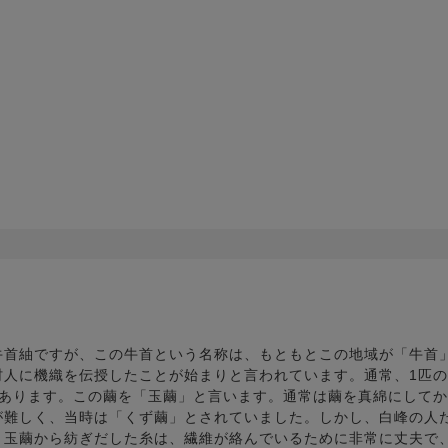
牛首紬ですが、この牛首という名称は、もともとこの地域が「牛首
村人に機織を伝授したことが始まりと言われています。通常、1匹の
があります。この繭を「玉繭」と言います。通常は繭を真綿にして
が難しく、当時は「くず繭」とされていました。しかし、白峰の人
。玉繭から紡ぎだした糸は、繊維が絡んでいるために非常に丈夫で