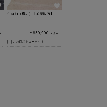
牛首紬（横絣）【加藤改石】
￥880,000
）
（税込）
この商品をコーデする