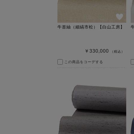
牛首紬（細縞市松）【白山工房】
￥330,000
（税込）
この商品をコーデする