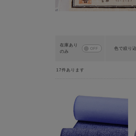
色で絞り
17
件あります