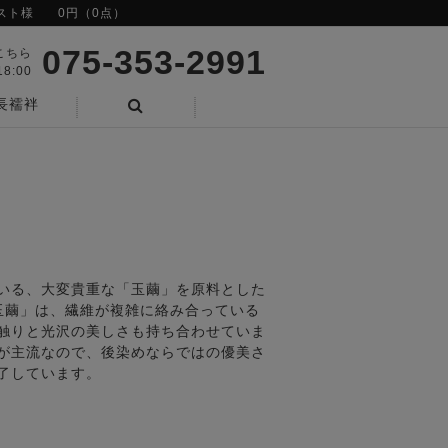
スト様
0円（0点）
075-353-2991
こちら
8:00
長襦袢
検索
いる、大変貴重な「玉繭」を原料とした
玉繭」は、繊維が複雑に絡み合っている
触りと光沢の美しさも持ち合わせていま
が主流なので、後染めならではの優美さ
了しています。