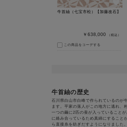
牛首紬（七宝市松）【加藤改石】
￥638,000
（税込）
この商品をコーデする
牛首紬の歴史
石川県白山市白峰で作られているのが
ます。平家の落人がこの地方に逃れ、
一つの繭に2匹の蚕が入っていること
に絡み合っているため真綿にすること
ら直接糸を紡ぎだすようになりました