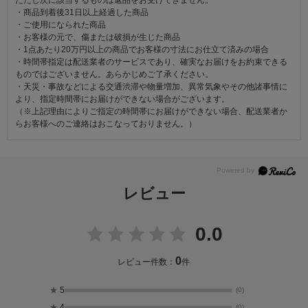
ただし次に該当するものは返品をお受けできません。
・商品到着後31日以上経過した商品
・ご使用になられた商品
・お客様の元で、傷または破損が生じた商品
・1点あたり20万円以上の商品でお客様の寸法にお仕立て済みの場合
・時間帯指定は配送業者のサービスであり、確実なお届けをお約束できる
ものではございません。あらかじめご了承ください。
・天災・事故などによる交通渋滞や物量増加、異常気象やその他諸事情に
より、指定時間帯にお届けができない場合がございます。
（※上記理由によりご指定の時間帯にお届けができない場合、配送業者か
らお客様へのご連絡はおこなっておりません。）
レビュー
0.0
0
レビュー件数：
件
★
5
(0)
★
4
(0)