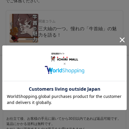
でご体感ください。
関連コラム
三大紬の一つ。憧れの「牛首紬」の魅
力を語る！
関連カテゴリ：
着物
/
紬（つむぎ）
/
牛首紬
この商品を見た人は
こちらの商品も見ています
注意事項
お仕立て後、お客様の手元に届いてから30日以内であれば返品可能です。
返品にかかる送料は無料です。