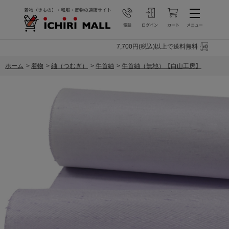
7,700円(税込)以上で送料無料
ホーム
>
着物
>
紬（つむぎ）
>
牛首紬
>
牛首紬（無地）【白山工房】