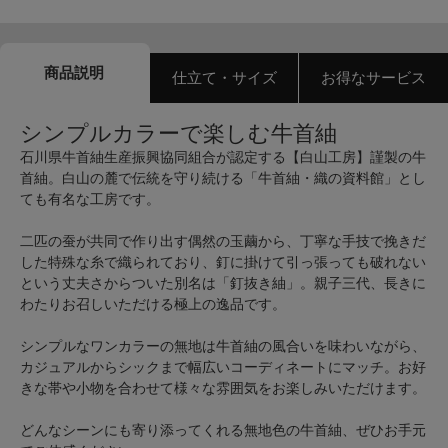
商品説明
仕立て・サイズ
お得なサービス
シンプルカラーで楽しむ牛首紬
石川県牛首紬生産振興協同組合が認定する【白山工房】謹製の牛
首紬。白山の麓で伝統を守り続ける「牛首紬・織の資料館」とし
ても有名な工房です。
二匹の蚕が共同で作り出す偶然の玉繭から、丁寧な手技で挽きだ
した特殊な糸で織られており、釘に掛けて引っ張っても破れない
という丈夫さからついた別名は「釘抜き紬」。親子三代、長きに
わたりお召しいただける極上の逸品です。
シンプルなワンカラーの無地は牛首紬の風合いを味わいながら、
カジュアルからシックまで幅広いコーディネートにマッチ。お好
きな帯や小物を合わせて様々な雰囲気をお楽しみいただけます。
どんなシーンにも寄り添ってくれる無地色の牛首紬、ぜひお手元