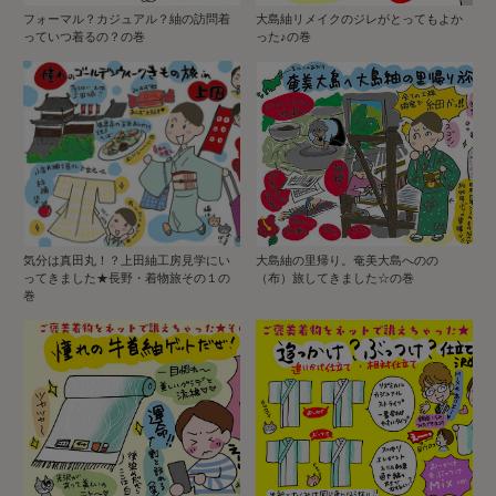
フォーマル？カジュアル？紬の訪問着
大島紬リメイクのジレがとってもよか
っていつ着るの？の巻
った♪の巻
気分は真田丸！？上田紬工房見学にい
大島紬の里帰り。奄美大島へのの
ってきました★長野・着物旅その１の
（布）旅してきました☆の巻
巻