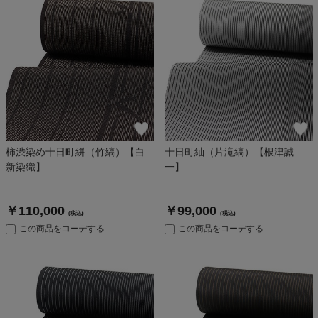
柿渋染め十日町絣（竹縞）【白
十日町紬（片滝縞）【根津誠
新染織】
一】
￥110,000
￥99,000
(税込)
(税込)
この商品をコーデする
この商品をコーデする