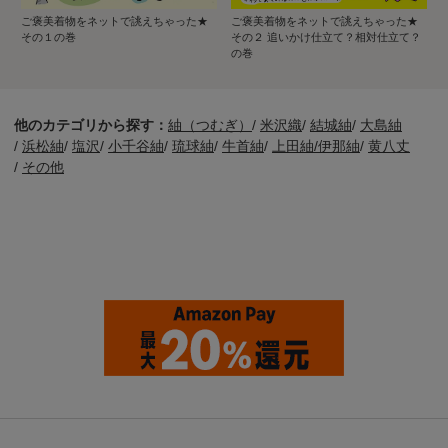
ご褒美着物をネットで誂えちゃった★
ご褒美着物をネットで誂えちゃった★
その１の巻
その２ 追いかけ仕立て？相対仕立て？
の巻
他のカテゴリから探す：
紬（つむぎ）
/
米沢織
/
結城紬
/
大島紬
/
浜松紬
/
塩沢
/
小千谷紬
/
琉球紬
/
牛首紬
/
上田紬/伊那紬
/
黄八丈
/
その他