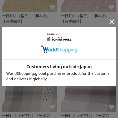
十日町絣（格子）『和み布』
十日町絣（格子）『和み布』
【蕪重織物】
【蕪重織物】
￥88,000
￥88,000
(税込)
(税込)
この商品をコーデする
この商品をコーデする
十日町絣（十字絣）『千紫万
十日町絣（十字絣）『千紫万