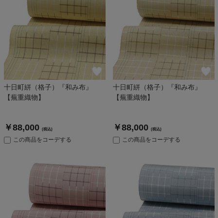
十日町絣（格子）『和み布』
十日町絣（格子）『和み布』
【蕪重織物】
【蕪重織物】
￥88,000
￥88,000
(税込)
(税込)
この商品をコーデする
この商品をコーデする