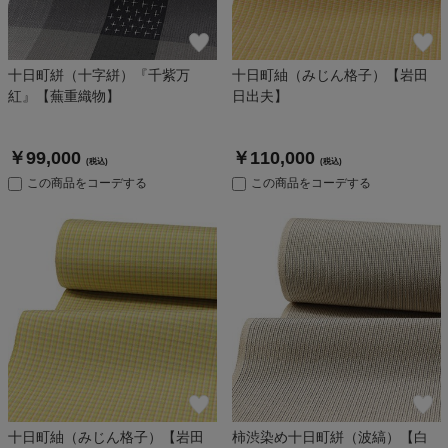
十日町絣（十字絣）『千紫万
十日町紬（みじん格子）【岩田
紅』【蕪重織物】
日出夫】
￥99,000
￥110,000
(税込)
(税込)
この商品をコーデする
この商品をコーデする
十日町紬（みじん格子）【岩田
柿渋染め十日町絣（波縞）【白