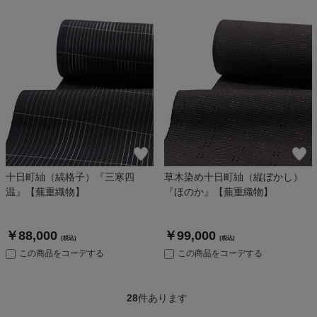
十日町紬（縞格子）『三寒四
草木染め十日町紬（縦ぼかし）
温』【蕪重織物】
『ほのか』【蕪重織物】
￥88,000
￥99,000
(税込)
(税込)
この商品をコーデする
この商品をコーデする
28
件あります