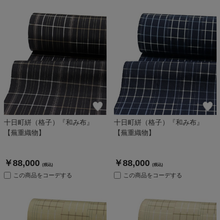
十日町絣（格子）『和み布』
十日町絣（格子）『和み布』
【蕪重織物】
【蕪重織物】
￥88,000
￥88,000
(税込)
(税込)
この商品をコーデする
この商品をコーデする