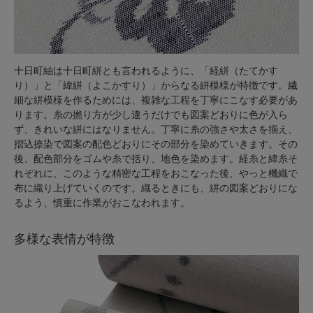
十日町紬は十日町絣とも言われるように、「経絣（たてかす
り）」と「緯絣（よこかすり）」からなる絣模様が特徴です。繊
細な絣模様を作るためには、複雑な工程を丁寧にこなす必要があ
ります。糸の撚り方が少し違うだけでも図案どおりに色が入ら
ず、きれいな絣にはなりません。丁寧に糸の強さや太さを揃え、
摺込捺染で図案の配色どおりにその部分を染めていきます。その
後、配色部分をゴムや糸で括り、地色を染めます。経糸と緯糸そ
れぞれに、このような精密な工程をおこなった後、やっと機織で
布に織り上げていくのです。織るときにも、絣の図案どおりにな
るよう、慎重に作業がおこなわれます。
多様な表情が特徴