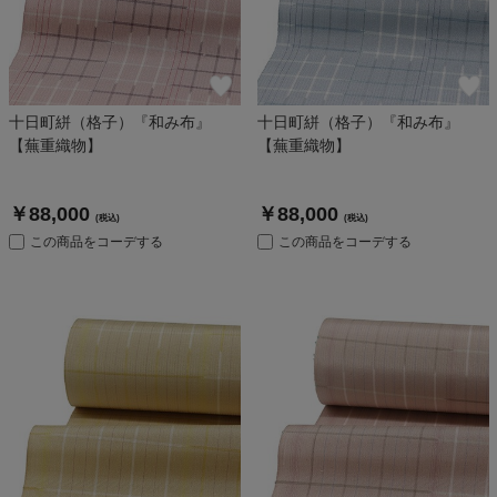
十日町絣（格子）『和み布』
十日町絣（格子）『和み布』
【蕪重織物】
【蕪重織物】
￥88,000
￥88,000
(税込)
(税込)
この商品をコーデする
この商品をコーデする