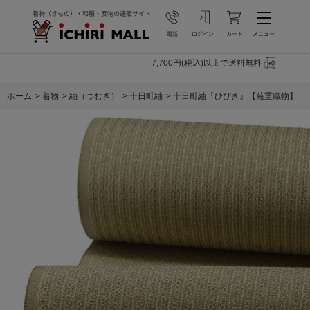
7,700円(税込)以上で送料無料
ホーム
>
着物
>
紬（つむぎ）
>
十日町紬
>
十日町紬『ひびき』【蕪重織物】