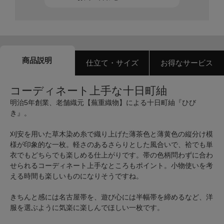
商品説明
仕立て・サイズ
お得なサービス
コーディネート上手な十日町紬
明治5年創業、老舗織元【蕪重織物】による十日町紬『ひび
き』。
刈安を用いた草木染め糸で織り上げた薄茶色と薄黄色の縦分け模
様が印象的な一枚。軽さのあるさらりとした風合いで、袷でも単
衣でもどちらでも楽しめる仕上がりです。帯の色柄問わずに合わ
せられるコーディネート上手なところもポイント。小物使いを考
える時間も楽しいものになりそうですね。
きちんと感には名古屋帯を、遊び心には半幅帯を締めるなど、洋
服を選ぶように気楽に楽しんでほしい一枚です。