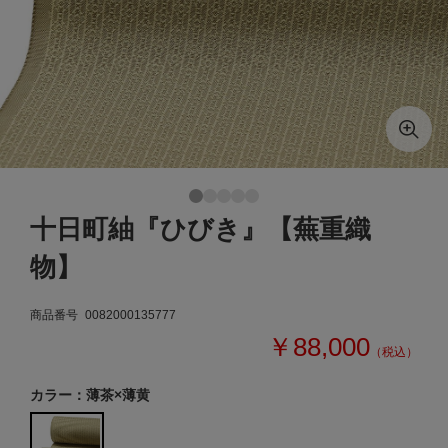
十日町紬『ひびき』【蕪重織
物】
商品番号
0082000135777
￥88,000
（税込）
カラー：薄茶×薄黄