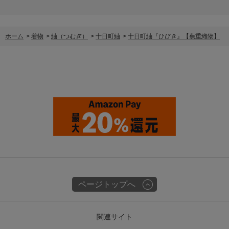
ホーム
>
着物
>
紬（つむぎ）
>
十日町紬
>
十日町紬『ひびき』【蕪重織物】
ページトップへ
関連サイト