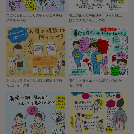
気になるおはしょりの横もっこりを解
補正の困ったを解決★「さらし補正」
消する★の巻
はナカナカよろしいの巻
おはしょりぽっこりお腹は裾除けで持
着付けとダイエットは似ているのか
ち上げろ！の巻
も。の巻