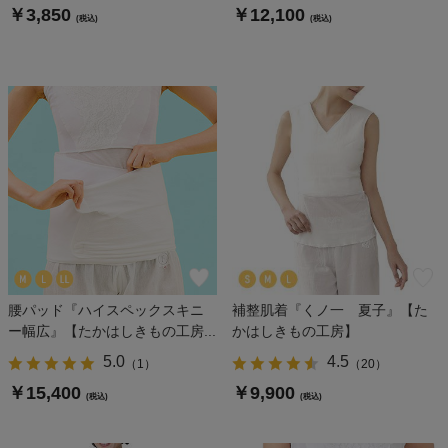
￥3,850
￥12,100
(税込)
(税込)
腰パッド『ハイスペックスキニ
補整肌着『くノ一 夏子』【た
ー幅広』【たかはしきもの工房...
かはしきもの工房】
5.0
4.5
（
1
）
（
20
）
￥15,400
￥9,900
(税込)
(税込)