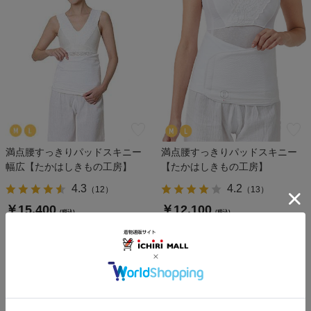
満点腰すっきりパッドスキニー
満点腰すっきりパッドスキニー
幅広【たかはしきもの工房】
【たかはしきもの工房】
4.3
4.2
（
12
）
（
13
）
￥15,400
￥12,100
(税込)
(税込)