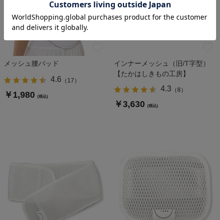
メッシュ腰パッド
インナーメッシュ（旧/T字型）
【たかはしきもの工房】
4.6
（
17
）
4.3
（
8
）
￥1,980
(税込)
￥3,630
(税込)