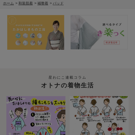
ホーム
>
和装肌着
>
補整着
>
パッド
星わにこ連載コラム
オトナの着物生活