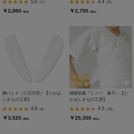
5.0
4.4
（
1
）
（
5
）
￥2,860
￥2,750
(税込)
(税込)
胸パッド（三日月型）【たかは
補整肌着『くノ一 麻子』【た
しきもの工房】
かはしきもの工房】
4.8
4.5
（
6
）
（
22
）
￥3,520
￥25,300
(税込)
(税込)