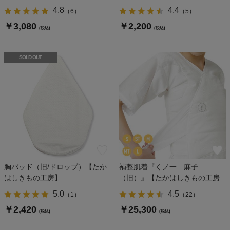
4.8
4.4
（
6
）
（
5
）
￥3,080
￥2,200
(税込)
(税込)
SOLD OUT
胸パッド（旧/ドロップ）【たか
補整肌着『くノ一 麻子
はしきもの工房】
（旧）』【たかはしきもの工房...
5.0
4.5
（
1
）
（
22
）
￥2,420
￥25,300
(税込)
(税込)