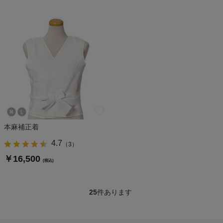
本麻補正着
4.7
（
3
）
￥16,500
(税込)
25
件あります