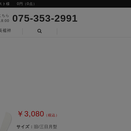
スト様
0円（0点）
075-353-2991
こちら
8:00
長襦袢
検索
￥3,080
（税込）
サイズ：
旧/三日月型