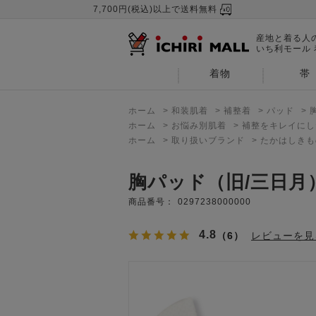
7,700円(税込)以上で送料無料
産地と着る人
いち利モール
着物
帯
ホーム
>
和装肌着
>
補整着
>
パッド
>
ホーム
>
お悩み別肌着
>
補整をキレイにし
ホーム
>
取り扱いブランド
>
たかはしきも
胸パッド（旧/三日月
商品番号：
0297238000000
4.8
（6）
レビューを見