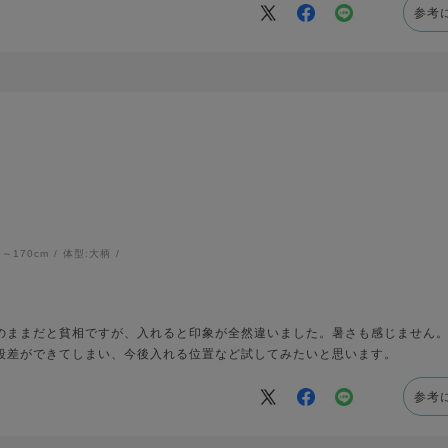
参考
6～170cm
体型:
大柄
のままだと貧相ですが、入れると印象が全然違いました。暑さも感じません
段差ができてしまい、今後入れる位置など試してみたいと思います。
参考