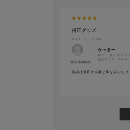
補正グッズ
サイズ：旧/三日月型
かっきー
年代:
50代
身長:
15
靴のサイズ:
～23cm
着姿は補正が大事な事を学んだの