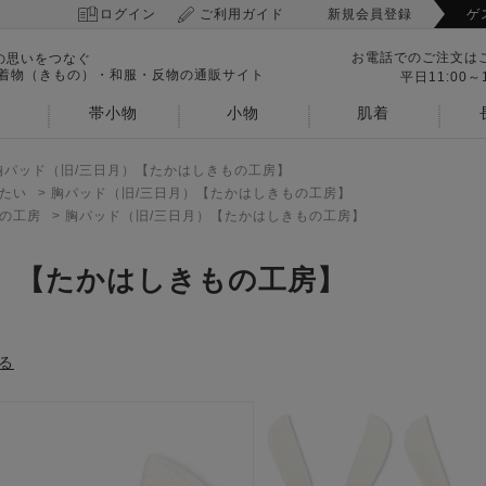
ログイン
ご利用ガイド
新規会員登録
ゲ
お電話でのご注文は
の思いをつなぐ
 着物（きもの）・和服・反物の通販サイト
平日11:00～1
帯小物
小物
肌着
胸パッド（旧/三日月）【たかはしきもの工房】
たい
>
胸パッド（旧/三日月）【たかはしきもの工房】
の工房
>
胸パッド（旧/三日月）【たかはしきもの工房】
）【たかはしきもの工房】
る