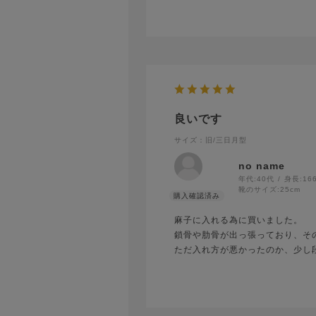
良いです
サイズ：旧/三日月型
no name
年代:
40代
身長:
16
靴のサイズ:
25cm
麻子に入れる為に買いました。
鎖骨や肋骨が出っ張っており、そ
ただ入れ方が悪かったのか、少し