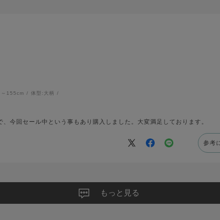
1～155cm
体型:
大柄
で、今回セール中という事もあり購入しました。大変満足しております。
参考
もっと見る