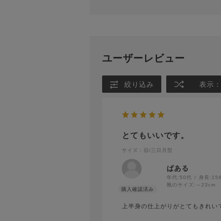
ユーザーレビュー
絞り込み
表示
とてもいいです。
サイズ：旧/三日月型
ぱある
年代:
50代
身長:
15
靴のサイズ:
～23cm
上半身の仕上がりがとてもきれい