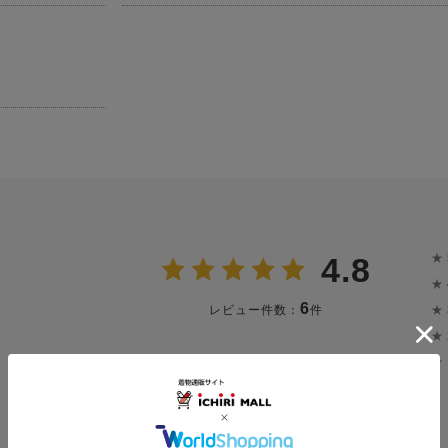
★
4.8
★
6
★
レビュー件数：
件
★
★
投稿画像はありません。