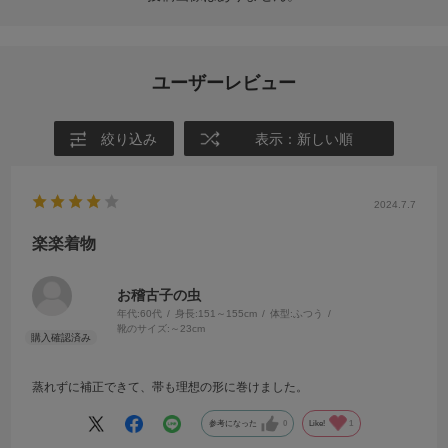
ユーザーレビュー
絞り込み
表示：新しい順
2024.7.7
楽楽着物
お稽古子の虫
年代:
60代
身長:
151～155cm
体型:
ふつう
靴のサイズ:
～23cm
蒸れずに補正できて、帯も理想の形に巻けました。
参考になった
0
Like!
1