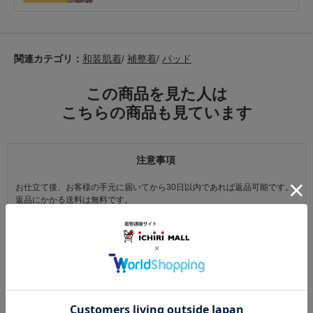
関連カテゴリ：
和装肌着
/
補整着
/
パッド
この商品を見た人は
こちらの商品も見ています
注意事項
お仕立て後、お客様の手元に届いてから30日以内であれば返品可能です。
返品にかかる送料は無料です。
ただし次に該当するものは返品をお受けできません。
・商品到着後31日以上経過した商品
・ご使用になられた商品
・お客様の元で、傷または破損が生じた商品
・1点あたり20万円以上の商品でお客様の寸法にお仕立て済みの場合
・時間帯指定は配送業者のサービスであり、確実なお届けをお約束できる
ものではございません。あらかじめご了承ください。
・天災・事故などによる交通渋滞や物量増加、異常気象やその他諸事情に