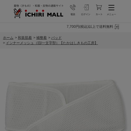
7,700円(税込)以上で送料無料
ホーム
>
和装肌着
>
補整着
>
パッド
>
インナーメッシュ（旧/一文字型）【たかはしきもの工房】