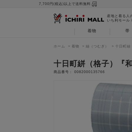
7,700円(税込)以上で送料無料
産地と着る人
いち利モール
着物
帯
ホーム
>
着物
>
紬（つむぎ）
>
十日町紬
十日町絣（格子）『
商品番号：
0082000135766