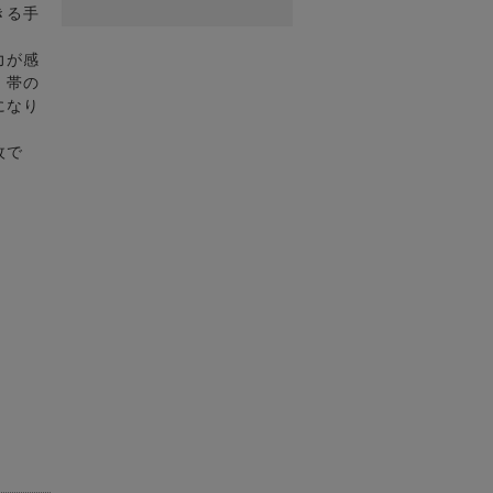
きる手
力が感
。帯の
になり
枚で