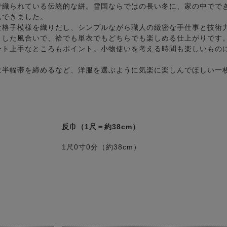
で織られている伝統的な絣。雪国ならではの長い冬に、家の中でで
んできました。
な格子模様を織りだし、シンプルながら職人の緻密な手仕事と技術
とした風合いで、袷でも単衣でもどちらでも楽しめる仕上がりです
ート上手なところもポイント。小物使いを考える時間も楽しいもの
は半幅帯を締めるなど、洋服を選ぶように気楽に楽しんでほしい一
反巾（1尺＝約38cm）
1尺0寸0分（約38cm）