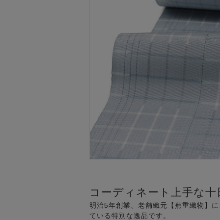
コーディネート上手な十
明治5年創業、老舗織元【蕪重織物】
ている特別な逸品です。