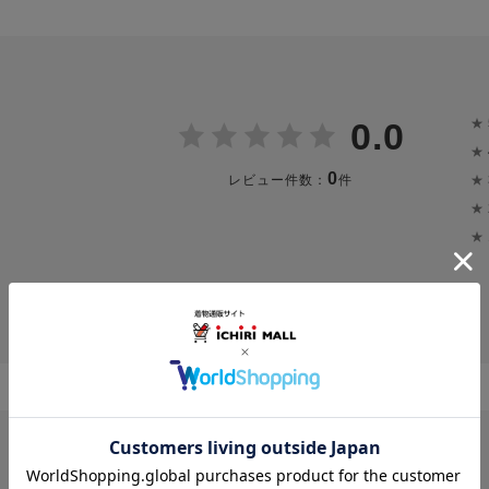
★
0.0
★
0
★
レビュー件数：
件
★
★
投稿画像はありません。