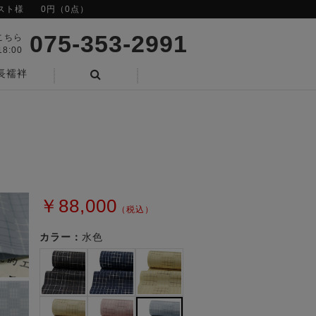
スト様
0円（0点）
075-353-2991
こちら
8:00
長襦袢
検索
￥88,000
（税込）
カラー：
水色