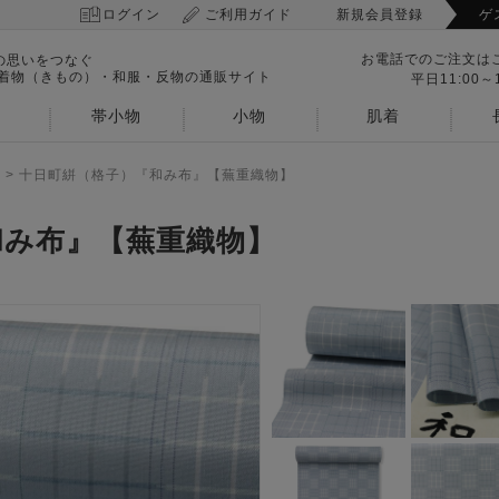
ログイン
ご利用ガイド
新規会員登録
ゲ
お電話でのご注文は
の思いをつなぐ
 着物（きもの）・和服・反物の通販サイト
平日11:00～1
帯小物
小物
肌着
>
十日町絣（格子）『和み布』【蕪重織物】
和み布』【蕪重織物】