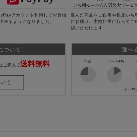
ayPayアカウント利用してお買物
選んだ商品をご自宅や銀座いち
出来るようになりました。
にお届け。実際に手に取ってご
認いただけます。
について
選べ
午前
12～14時
送料無料
上ご購入で
ついて
※一部