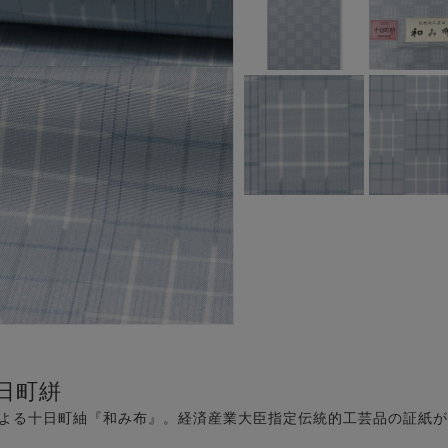
日町絣
による十日町紬『和み布』。経済産業大臣指定伝統的工芸品の証紙