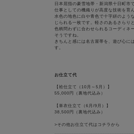
日本屈指の豪雪地帯・新潟県十日町市
仕事としての機織りが高度な技術を育
水色の地色に白や青色で十字絣のよう
じられる一枚です。軽さのあるさらり
色柄問わずに合わせられるコーディネ
そうですね。
きちんと感には名古屋帯を、遊び心に
す。
お仕立て代
【袷仕立て（10月～5月）】
55,000円（裏地代込み）
【単衣仕立て（6月/9月）】
38,500円（裏地代込み）
>その他お仕立て代はコチラから