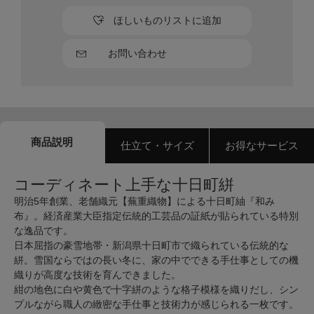
ほしいものリストに追加
お問い合わせ
商品説明
仕立て・サイズ
お得なサービス
コーディネート上手な十日町絣
明治5年創業、老舗織元【蕪重織物】による十日町紬『和み
布』。経済産業大臣指定伝統的工芸品の証紙が貼られている特別
な逸品です。
日本屈指の豪雪地帯・新潟県十日町市で織られている伝統的な
絣。雪国ならではの長い冬に、家の中でできる手仕事としての機
織りが高度な技術を育んできました。
紺の地色に白や黄色で十字絣のような格子模様を織りだし、シン
プルながら職人の緻密な手仕事と技術力が感じられる一枚です。