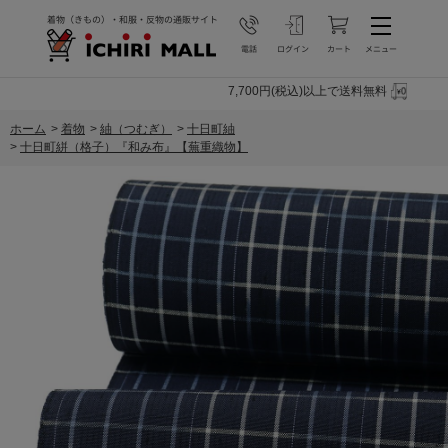
7,700円(税込)以上で送料無料
ホーム
>
着物
>
紬（つむぎ）
>
十日町紬
>
十日町絣（格子）『和み布』【蕪重織物】