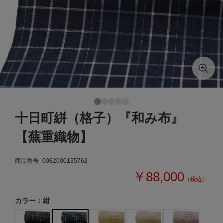
十日町絣（格子）『和み布』
【蕪重織物】
商品番号
0082000135762
￥88,000
（税込）
カラー：紺