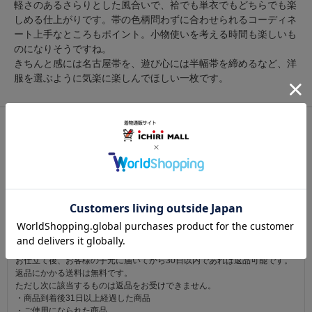
軽さのあるさらりとした風合いで、袷でも単衣でもどちらでも楽
しめる仕上がりです。帯の色柄問わずに合わせられるコーディネ
ート上手なところもポイント。小物使いを考える時間も楽しいも
のになりそうですね。
きちんと感には名古屋帯を、遊び心には半幅帯を締めるなど、洋
服を選ぶように気楽に楽しんでほしい一枚です。
関連カテゴリ：
着物
/
紬（つむぎ）
/
十日町紬
この商品を見た人は
こちらの商品も見ています
注意事項
お仕立て後、お客様の手元に届いてから30日以内であれば返品可能です。
返品にかかる送料は無料です。
ただし次に該当するものは返品をお受けできません。
・商品到着後31日以上経過した商品
・ご使用になられた商品