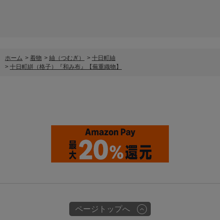
ホーム
>
着物
>
紬（つむぎ）
>
十日町紬
>
十日町絣（格子）『和み布』【蕪重織物】
ページトップへ