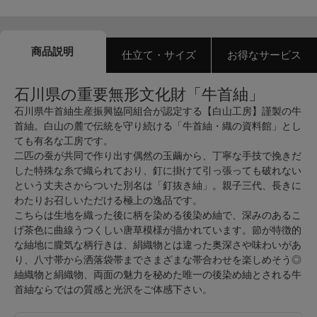
商品説明
仕立て・サイズ
お得なサービス
石川県の重要無形文化財「牛首紬」
石川県牛首紬生産振興協同組合が認定する【白山工房】謹製の牛
首紬。白山の麓で伝統を守り続ける「牛首紬・織の資料館」とし
ても有名な工房です。
二匹の蚕が共同で作り出す偶然の玉繭から、丁寧な手技で挽きだ
した特殊な糸で織られており、釘に掛けて引っ張っても破れない
という丈夫さからついた別名は「釘抜き紬」。親子三代、長きに
わたりお召しいただける極上の逸品です。
こちらは生地を織った後に柄を染める後染め紬で、深みのあるこ
げ茶色に曲線うつくしい唐草模様が描かれています。節が特徴的
な紬地に朧気な柄行きは、絹織物とは違った奥深さや味わいがあ
り、八寸帯から洒落袋帯までさまざまな帯合わせを楽しめそう◎
紬織物と絹織物、両面の魅力を秘めた唯一の後染め紬とされる牛
首紬ならではの質感と光沢をご体感下さい。