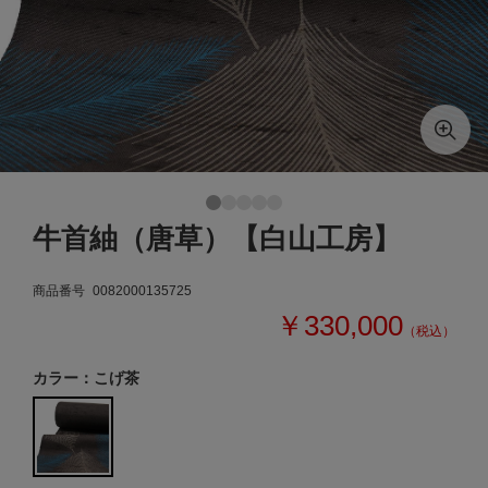
牛首紬（唐草）【白山工房】
商品番号
0082000135725
￥330,000
（税込）
カラー：こげ茶