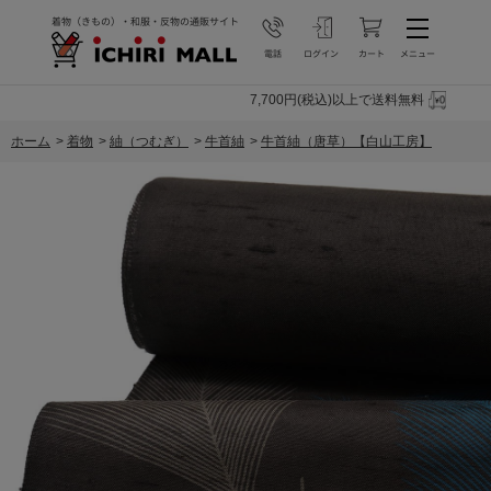
7,700円(税込)以上で送料無料
ホーム
>
着物
>
紬（つむぎ）
>
牛首紬
>
牛首紬（唐草）【白山工房】