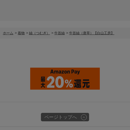
ホーム
>
着物
>
紬（つむぎ）
>
牛首紬
>
牛首紬（唐草）【白山工房】
ページトップへ