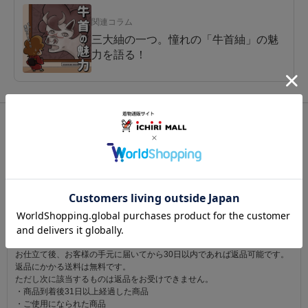
関連コラム
三大紬の一つ。憧れの「牛首紬」の魅
力を語る！
関連カテゴリ：
着物
/
紬（つむぎ）
/
牛首紬
この商品を見た人は
こちらの商品も見ています
注意事項
お仕立て後、お客様の手元に届いてから30日以内であれば返品可能です。
返品にかかる送料は無料です。
ただし次に該当するものは返品をお受けできません。
・商品到着後31日以上経過した商品
・ご使用になられた商品