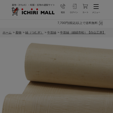
7,700円(税込)以上で送料無料
ホーム
>
着物
>
紬（つむぎ）
>
牛首紬
>
牛首紬（細縞市松）【白山工房】