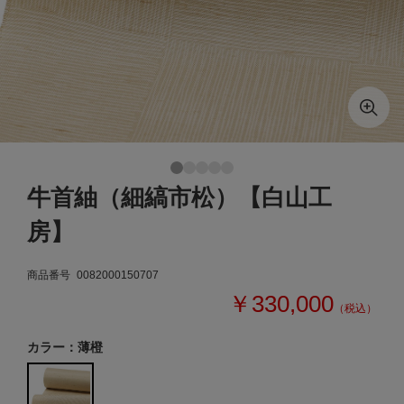
牛首紬（細縞市松）【白山工
房】
商品番号
0082000150707
￥330,000
（税込）
カラー：薄橙