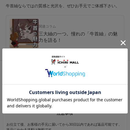
牛首紬ならではの質感と光沢を、ぜひお手元でご体感下さい。
関連コラム
三大紬の一つ。憧れの「牛首紬」の魅
力を語る！
関連カテゴリ：
着物
/
紬（つむぎ）
/
牛首紬
この商品を見た人は
こちらの商品も見ています
注意事項
お仕立て後、お客様の手元に届いてから30日以内であれば返品可能です。
返品にかかる送料は無料です。