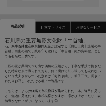
商品説明
仕立て・サイズ
お得なサービス
石川県の重要無形文化財「牛首紬」
石川県牛首紬生産振興協同組合が認定する【白山工房】謹製の牛
首紬。白山の麓で伝統を守り続ける「牛首紬・織の資料館」とし
ても有名な工房です。
二匹の蚕が共同で作り出す偶然の玉繭から、丁寧な手技で挽きだ
した特殊な糸で織られており、釘に掛けて引っ張っても破れない
という丈夫さからついた別名は「釘抜き紬」。親子三代、長きに
わたりお召しいただける極上の逸品です。
こちらは、よろけ細縞で市松模様が染められた一本。遠目に見る
と、無地に見えたり、市松模様がかすかに浮かび上がったり、表
情豊かな仕上がりになっています◎