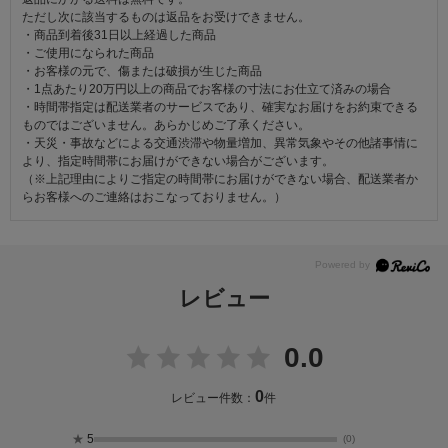
ただし次に該当するものは返品をお受けできません。
・商品到着後31日以上経過した商品
・ご使用になられた商品
・お客様の元で、傷または破損が生じた商品
・1点あたり20万円以上の商品でお客様の寸法にお仕立て済みの場合
・時間帯指定は配送業者のサービスであり、確実なお届けをお約束できる
ものではございません。あらかじめご了承ください。
・天災・事故などによる交通渋滞や物量増加、異常気象やその他諸事情に
より、指定時間帯にお届けができない場合がございます。
（※上記理由によりご指定の時間帯にお届けができない場合、配送業者か
らお客様へのご連絡はおこなっておりません。）
レビュー
0.0
0
レビュー件数：
件
★
5
(0)