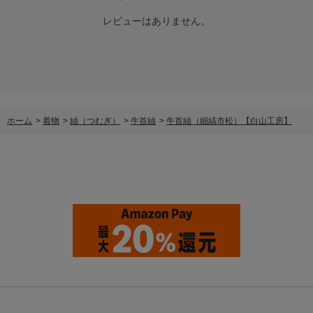
レビューはありません。
ホーム
>
着物
>
紬（つむぎ）
>
牛首紬
>
牛首紬（細縞市松）【白山工房】