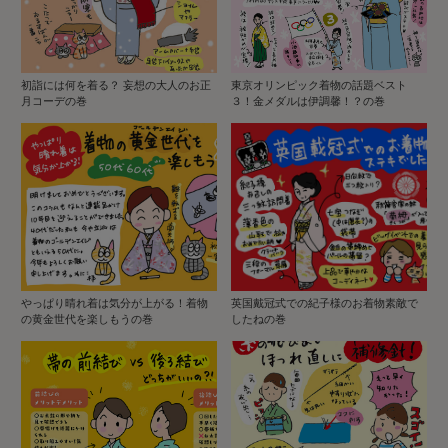
初詣には何を着る？ 妄想の大人のお正
東京オリンピック着物の話題ベスト
月コーデの巻
３！金メダルは伊調馨！？の巻
やっぱり晴れ着は気分が上がる！着物
英国戴冠式での紀子様のお着物素敵で
の黄金世代を楽しもうの巻
したねの巻