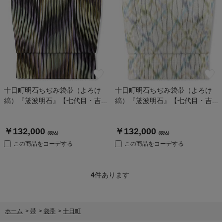
十日町明石ちぢみ袋帯（よろけ
十日町明石ちぢみ袋帯（よろけ
縞）『筬波明石』【七代目・吉...
縞）『筬波明石』【七代目・吉...
￥132,000
￥132,000
(税込)
(税込)
この商品をコーデする
この商品をコーデする
4
件あります
ホーム
>
帯
>
袋帯
>
十日町