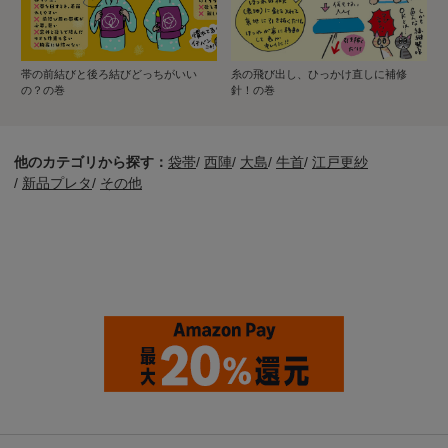
帯の前結びと後ろ結びどっちがいい
糸の飛び出し、ひっかけ直しに補修
の？の巻
針！の巻
他のカテゴリから探す：
袋帯
/
西陣
/
大島
/
牛首
/
江戸更紗
/
新品プレタ
/
その他