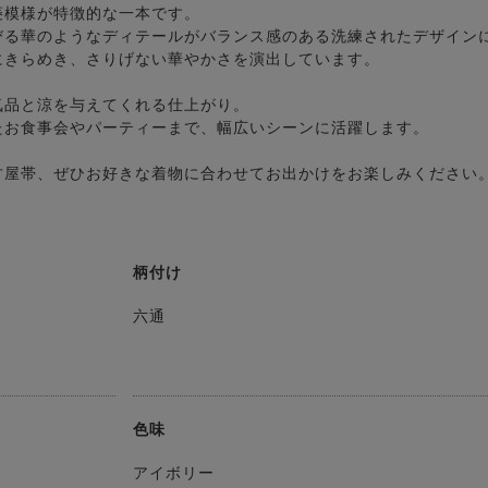
菱模様が特徴的な一本です。
びる華のようなディテールがバランス感のある洗練されたデザイン
にきらめき、さりげない華やかさを演出しています。
気品と涼を与えてくれる仕上がり。
たお食事会やパーティーまで、幅広いシーンに活躍します。
古屋帯、ぜひお好きな着物に合わせてお出かけをお楽しみください
柄付け
】
六通
色味
アイボリー