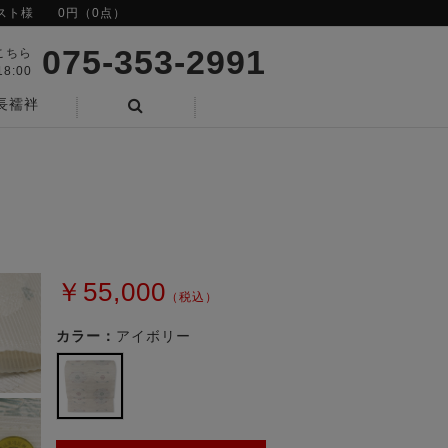
スト様
0円（0点）
075-353-2991
こちら
8:00
長襦袢
検索
￥55,000
（税込）
カラー：
アイボリー