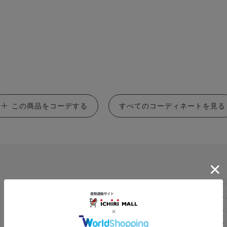
この商品をコーデする
すべてのコーディネートを見る
★
0.0
★
0
★
レビュー件数：
件
★