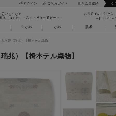
ログイン
ご利用ガイド
新規会員登録
ゲ
お電話でのご注文は
の思いをつなぐ
 着物（きもの）・和服・反物の通販サイト
平日11:00～1
帯小物
小物
肌着
名古屋帯（瑞兆）【橋本テル織物】
（瑞兆）【橋本テル織物】