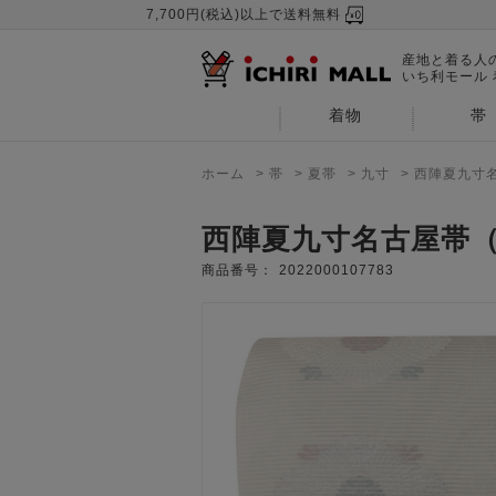
7,700円(税込)以上で送料無料
産地と着る人
いち利モール
着物
帯
ホーム
>
帯
>
夏帯
>
九寸
>
西陣夏九寸
西陣夏九寸名古屋帯
商品番号：
2022000107783