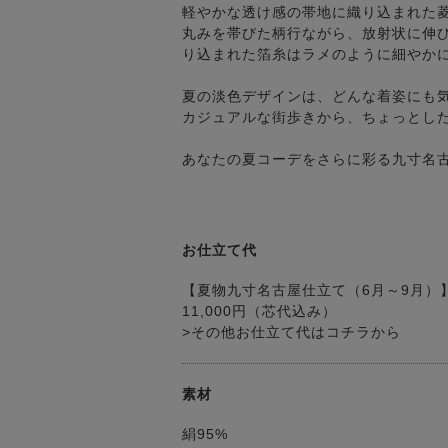
軽やかな透け感の帯地に織り込まれた
丸みを帯びた柄行ながら、放射状に伸
り込まれた箔糸はラメのように細やか
夏の淡色デザインは、どんな着姿にも
カジュアルな街歩きから、ちょっとし
あなたの夏コーデをさらに彩る九寸名
お仕立て代
【夏物九寸名古屋仕立て（6月～9月）
11,000円（芯代込み）
>その他お仕立て代はコチラから
素材
絹95%