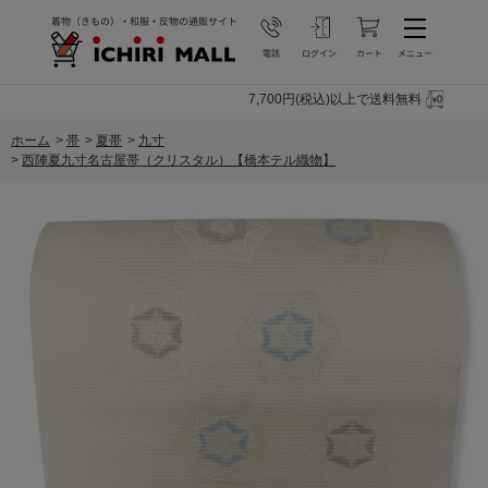
7,700円(税込)以上で送料無料
ホーム
>
帯
>
夏帯
>
九寸
>
西陣夏九寸名古屋帯（クリスタル）【橋本テル織物】