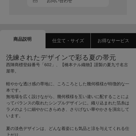
お問い合わせ
商品説明
仕立て・サイズ
お得なサービス
洗練されたデザインで彩る夏の帯元
西陣商標登録番号「602」、【橋本テル織物】謹製の夏九寸名古
屋帯。
軽やかな透け感の帯地に、ころころとした幾何模様が特徴的な一
本です。
無地場を広く設けながら、幾何模様を互い違いに配することによ
ってバランスの取れたシンプルデザインに。織り込まれた箔糸は
ラメのように細やかにきらめき、さりげない華やかさを演出して
います。
夏の淡色デザインは、どんな着姿にも気品と涼を与えてくれる仕
上がり。