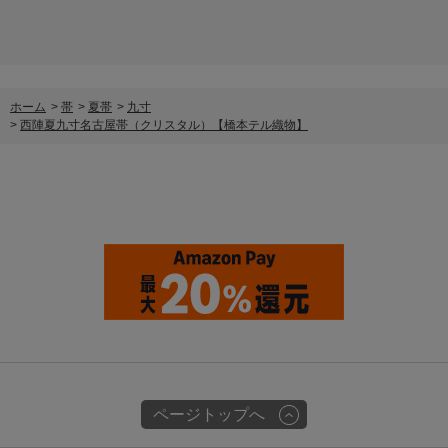
ホーム
>
帯
>
夏帯
>
九寸
>
西陣夏九寸名古屋帯（クリスタル）【橋本テル織物】
ページトップへ