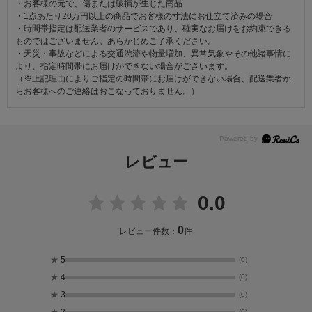
・お客様の元で、傷または破損が生じた商品
・1点あたり20万円以上の商品でお客様の寸法にお仕立て済みの場合
・時間帯指定は配送業者のサービスであり、確実なお届けをお約束できる
ものではございません。あらかじめご了承ください。
・天災・事故などによる交通渋滞や物量増加、異常気象やその他諸事情に
より、指定時間帯にお届けができない場合がございます。
（※上記理由によりご指定の時間帯にお届けができない場合、配送業者か
らお客様へのご連絡はおこなっておりません。）
レビュー
0.0
0
レビュー件数：
件
★
5
(0)
★
4
(0)
★
3
(0)
(0)