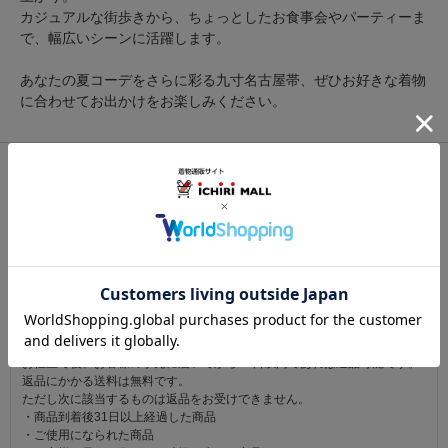
カジュアルな街歩きから、ちょっとしたお食事会やパーティーま
で、幅広いシーンに活躍します。
あなたの夏コーデをさらに彩る九寸名古屋帯、ぜひお好きな着物
に合わせてお出かけをお楽しみください。
関連カテゴリ：
帯
/
夏帯
/
九寸
この商品を見た人は
こちらの商品も見ています
注意事項
お仕立て後、お客様の手元に届いてから30日以内であれば返品可能です。
返品にかかる送料は無料です。
ただし次に該当するものは返品をお受けできません。
・商品到着後31日以上経過した商品
・ご使用になられた商品