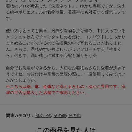
着物のプロが考案した『洗濯ネット』。ゆかた専用ですが、洗え
る綿やポリエステルの着物や帯、長襦袢にも対応する優れモノで
す。
使い方はとっても簡単。浴衣や着物を折り畳み、中に入っている
メッシュを挟んでチャックをしめるだけ。コンパクトにしっかり
まとめることができるので洗濯機の中で寄れることがありませ
ん。さらに、汚れやすい衿にしっかりアプローチする「衿まく
ら」付きで、洗い残しに対する心配も減りそう◎
自分でお洗濯ができるから、大切なお着物もさらに愛着が沸きそ
うですね。お片付けや箪笥の整理の際に、一度使用してみてはい
かがでしょうか。
※こちらは綿、麻、合繊など洗えるきもの・ゆかた専用です。洗
濯の可否は購入した店舗でご確認ください。
関連カテゴリ：
和装小物
/
その他
/
その他
この商品を見た人は