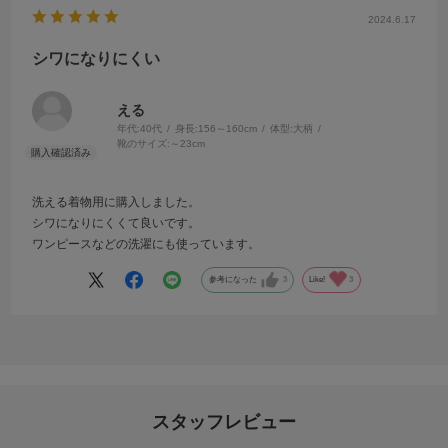
2024.6.17
シワになりにくい
える
年代:
40代
身長:
156～160cm
体型:
大柄
靴のサイズ:
～23cm
洗える着物用に購入しました。
シワになりにくくて良いです。
ワンピースなどの洗濯にも使っています。
参考になった
3
Like!
3
スタッフレビュー