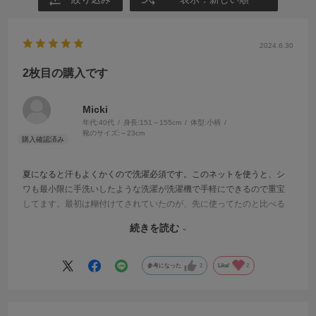
2024.6.30
2枚目の購入です
Micki
年代:
40代
身長:
151～155cm
体型:
小柄
靴のサイズ:
～23cm
夏になると汗もよくかくので洗濯必須です。このネットを使うと、シ
ワも最小限に手洗いしたような洗濯が洗濯機で手軽にできるので重宝
してます。最初は糊付けてされていたのが、先に使ってたのと比べる
と新品は張り感があり、更に中身の形を保ってくれています。5回くら
続きを読む
い使いましたが、まだ張りが残ってて良い感じです。もしかすると前
のと少し規格が違うのかな…使って行く内にもしかしたらくたってい
くのかもわかりません。着物以外にも洋装のパンツなどにも使ってま
参考になった
2
Like!
2
す。