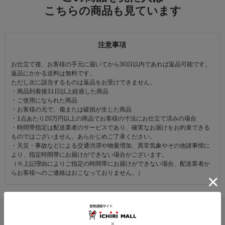
こちらの商品も見ています
注意事項
お仕立て後、お客様の手元に届いてから30日以内であれば返品可能です。
返品にかかる送料は無料です。
ただし次に該当するものは返品をお受けできません。
・商品到着後31日以上経過した商品
・ご使用になられた商品
・お客様の元で、傷または破損が生じた商品
・1点あたり20万円以上の商品でお客様の寸法にお仕立て済みの場合
・時間帯指定は配送業者のサービスであり、確実なお届けをお約束できる
ものではございません。あらかじめご了承ください。
・天災・事故などによる交通渋滞や物量増加、異常気象やその他諸事情に
より、指定時間帯にお届けができない場合がございます。
（※上記理由によりご指定の時間帯にお届けができない場合、配送業者か
らお客様へのご連絡はおこなっておりません。）
レビュー