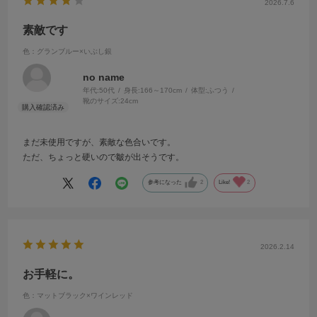
2026.7.6
素敵です
色：グランブルー×いぶし銀
no name
年代:
50代
身長:
166～170cm
体型:
ふつう
靴のサイズ:
24cm
まだ未使用ですが、素敵な色合いです。
ただ、ちょっと硬いので皺が出そうです。
参考になった
2
Like!
2
2026.2.14
お手軽に。
色：マットブラック×ワインレッド