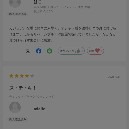
はこ
年代:
50代
身長:
166～170cm
体型:
大柄
靴のサイズ:
25cm
カジュアルな場に簡単に素早く、オシャレ感を維持しつつ身に付けら
れます。しかもリバーシブル！洋服屋で探していましたが、なかなか
見つけられず出会いに感謝。
参考になった
3
Like!
3
2025.9.6
ス・テ・キ！
色：マットブラック×ワインレッド
mielle