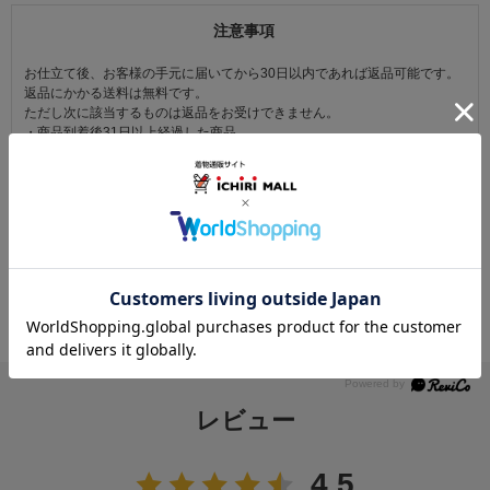
注意事項
お仕立て後、お客様の手元に届いてから30日以内であれば返品可能です。
返品にかかる送料は無料です。
ただし次に該当するものは返品をお受けできません。
・商品到着後31日以上経過した商品
・ご使用になられた商品
・お客様の元で、傷または破損が生じた商品
・1点あたり20万円以上の商品でお客様の寸法にお仕立て済みの場合
・時間帯指定は配送業者のサービスであり、確実なお届けをお約束できる
ものではございません。あらかじめご了承ください。
・天災・事故などによる交通渋滞や物量増加、異常気象やその他諸事情に
より、指定時間帯にお届けができない場合がございます。
（※上記理由によりご指定の時間帯にお届けができない場合、配送業者か
らお客様へのご連絡はおこなっておりません。）
レビュー
4.5