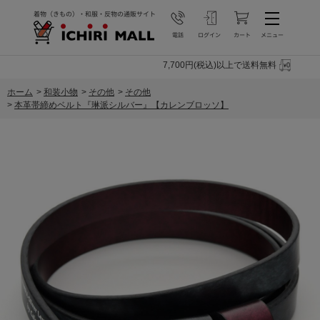
7,700円(税込)以上で送料無料
ホーム
>
和装小物
>
その他
>
その他
>
本革帯締めベルト『琳派シルバー』【カレンブロッソ】