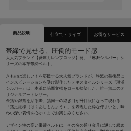
商品説明
仕立て・サイズ
お得なサービス
帯締で見せる、圧倒的モード感
大人気ブランド【菱屋カレンブロッソ】発、『琳派シルバー』シ
リーズの本革帯締ベルト。
きものは楽しい！を応援する大人気ブランドが、琳派の芸術品に
インスピレーションを受け製作したテキスタイルシリーズ『琳派
シルバー』は、本革に箔面文様をロール捺染した、唯一無二のオ
リジナルアートレザー。
金箔や銀箔を貼る際、箔同士の継ぎ目が升目状になって現れる
「箔足紋様（はくあしもんよう）」を表現した粋な佇まいと、味
わい深い表情を心ゆくまでお楽しみください。
デザイン性の高い帯締ベルトは、その名の通り金具に通して締め