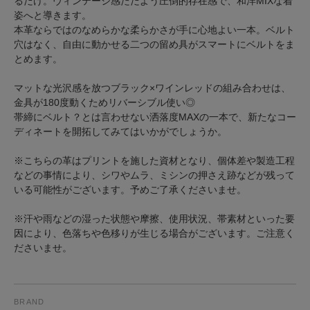
るだけ。ヴィンテージ感ただよう圧倒的存在感で、和洋MIXな着
姿へと導きます。
本革ならではのなめらかな柔らかさが手に心地よい一本。ベルト
穴はなく、自由に動かせる二つの留め具がスマートにベルトをま
とめます。
マットな光沢感を放つブラック×ワインレッドの組み合わせは、
金具が180度動くためリバーシブル使い◎
帯締にベルト？とは言わせない洒落度MAXの一本で、新たなコー
ディネートを開拓してみてはいかがでしょうか。
※こちらの革はプリントを施した資材となり、個体差や製造工程
などの事情により、シワやムラ、ミシンの押さえ跡などが残って
いる可能性がございます。予めご了承くださいませ。
※汗や雨などの湿った状態や摩擦、使用状況、帯素材といった要
因により、色落ちや色移りが生じる場合がございます。ご注意く
ださいませ。
BRAND