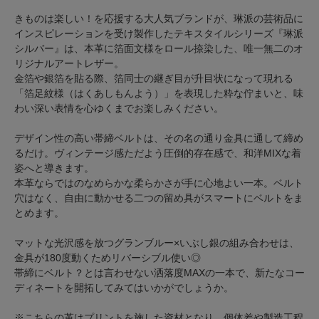
きものは楽しい！を応援する大人気ブランドが、琳派の芸術品に
インスピレーションを受け製作したテキスタイルシリーズ『琳派
シルバー』は、本革に箔面文様をロール捺染した、唯一無二のオ
リジナルアートレザー。
金箔や銀箔を貼る際、箔同士の継ぎ目が升目状になって現れる
「箔足紋様（はくあしもんよう）」を表現した粋な佇まいと、味
わい深い表情を心ゆくまでお楽しみください。
デザイン性の高い帯締ベルトは、その名の通り金具に通して締め
るだけ。ヴィンテージ感ただよう圧倒的存在感で、和洋MIXな着
姿へと導きます。
本革ならではのなめらかな柔らかさが手に心地よい一本。ベルト
穴はなく、自由に動かせる二つの留め具がスマートにベルトをま
とめます。
マットな光沢感を放つグランブルー×いぶし銀の組み合わせは、
金具が180度動くためリバーシブル使い◎
帯締にベルト？とは言わせない洒落度MAXの一本で、新たなコー
ディネートを開拓してみてはいかがでしょうか。
※こちらの革はプリントを施した資材となり、個体差や製造工程