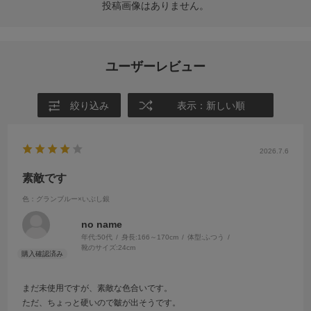
投稿画像はありません。
ユーザーレビュー
絞り込み
表示：新しい順
2026.7.6
素敵です
色：グランブルー×いぶし銀
no name
年代:
50代
身長:
166～170cm
体型:
ふつう
靴のサイズ:
24cm
まだ未使用ですが、素敵な色合いです。
ただ、ちょっと硬いので皺が出そうです。