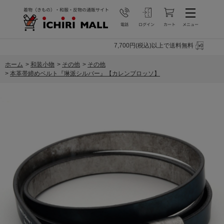
7,700円(税込)以上で送料無料
ホーム
>
和装小物
>
その他
>
その他
>
本革帯締めベルト『琳派シルバー』【カレンブロッソ】