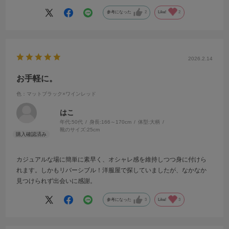
参考になった
2
Like!
2
2026.2.14
お手軽に。
色：マットブラック×ワインレッド
はこ
年代:
50代
身長:
166～170cm
体型:
大柄
靴のサイズ:
25cm
カジュアルな場に簡単に素早く、オシャレ感を維持しつつ身に付けら
れます。しかもリバーシブル！洋服屋で探していましたが、なかなか
見つけられず出会いに感謝。
参考になった
3
Like!
3