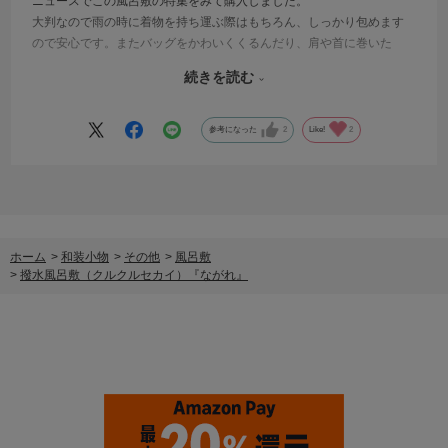
ニュースでこの風呂敷の特集をみて購入しました。
大判なので雨の時に着物を持ち運ぶ際はもちろん、しっかり包めます
ので安心です。またバッグをかわいくくるんだり、肩や首に巻いた
り、バケツ代わりにもなるくらい撥水が強力なので便利です。バッグ
続きを読む
の中に1枚入れとくといざというとき使えますのでとってもおススメで
すよ。
参考になった
2
Like!
2
ホーム
>
和装小物
>
その他
>
風呂敷
>
撥水風呂敷（クルクルセカイ）『ながれ』