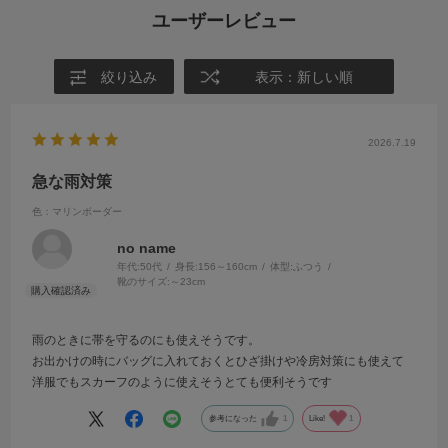
ユーザーレビュー
絞り込み
表示：新しい順
2026.7.19
急な雨対策
色：マリンボーダー
no name
年代:
50代
身長:
156～160cm
体型:
ふつう
靴のサイズ:
～23cm
雨のときに帯を守るのにも使えそうです。
お出かけの時にバッグに入れておくとひざ掛けや冷房対策にも使えて
洋服でもスカーフのように使えそうとても便利そうです
参考になった
1
Like!
1