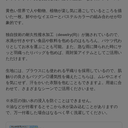
黄色い世界で人や動物、植物が楽し気に過ごしているところを描
いた一枚。鮮やかなイエローとパステルカラーの組み合わせが印
象的です。
独自技術の耐久性撥水加工（dewelry(R)）が施されているので、
水滴が付きやすい食品や飲料を包めるのはもちろん、バケツ代わ
りとしてお水を運ぶことも可能。また、急な雨に降られた時にサ
ッと羽織ったりバッグを包めば、雨対策アイテムとしてご活用い
ただけます。
生地には、ブラウスにも使われる平織りを採用しているので、肌
触りの良さもバツグン◎通気性を備えたこちらは、ムレやニオイ
を気にせず、汗をかいた衣類を包むこともできますよ。用途に合
わせて、さまざまなシーンでご活用くださいませ。
※水圧の強い水の浸入を防ぐことはできません。
※油などが付着するとそこから水が染み込むことがありますの
で、万一付着した場合はなるべく早く洗濯してください。