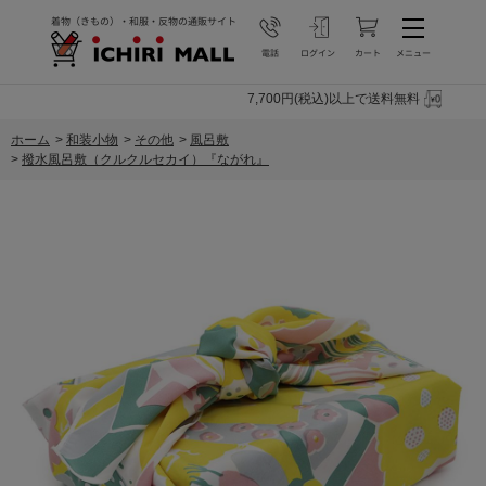
7,700円(税込)以上で送料無料
ホーム
>
和装小物
>
その他
>
風呂敷
>
撥水風呂敷（クルクルセカイ）『ながれ』