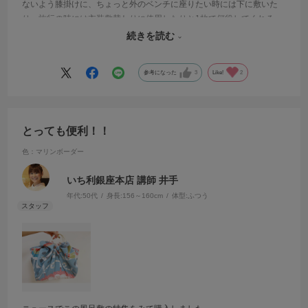
ないよう膝掛けに、ちょっと外のベンチに座りたい時には下に敷いた
り、旅行の時には衣装敷替わりに使用したりと1枚で何役してくれる
の！？と驚きの風呂敷です。想像している以上にしっかりと撥水効果
続きを読む
があるので持っていて間違いない1枚です。
参考になった
3
Like!
2
とっても便利！！
色：マリンボーダー
いち利銀座本店 講師 井手
年代:
50代
身長:
156～160cm
体型:
ふつう