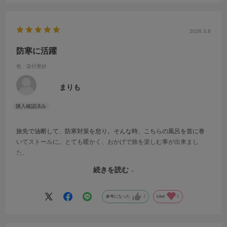
2026.3.8
防寒に活躍
色：染付更紗
まりも
旅先で油断して、防寒対策を怠り。そんな時、こちらの風呂を首に巻
いてストールに。とても暖かく、おかげで旅を楽しむ事が出来まし
た。
旅のお供に欠かせません。
続きを読む
良いものを購入出来ました。
ありがとうございました。
参考になった
2
Like!
2