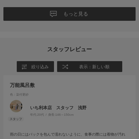
もっと見る
スタッフレビュー
絞り込み
表示：新しい順
万能風呂敷
色：染付更紗
いち利本店 スタッフ 浅野
年代:
20代
身長:
146～150cm
雨の日にはバックを包んで濡れないように、食事の際には着物が汚れ