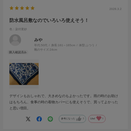
2026.3.2
防水風呂敷なのでいろいろ使えそう！
色：染付更紗
みや
年代:
50代
身長:
161～165cm
体型:
ふつう
靴のサイズ:
24cm
デザインもおしゃれで、大きめなのもよかったです。雨の時のお助け
はもちろん、食事の時の着物カバーにも使えそうで、買ってよかった
と思い増田。
参考になった
3
Like!
3