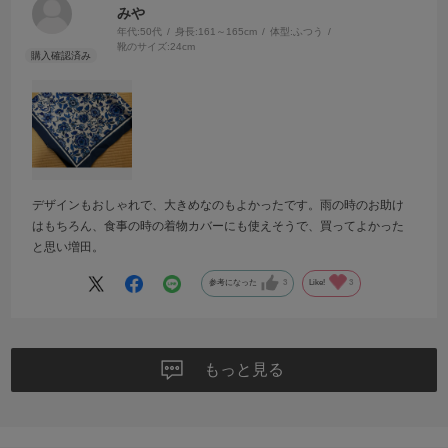
みや
年代:
50代
身長:
161～165cm
体型:
ふつう
靴のサイズ:
24cm
デザインもおしゃれで、大きめなのもよかったです。雨の時のお助け
はもちろん、食事の時の着物カバーにも使えそうで、買ってよかった
と思い増田。
参考になった
3
Like!
3
もっと見る