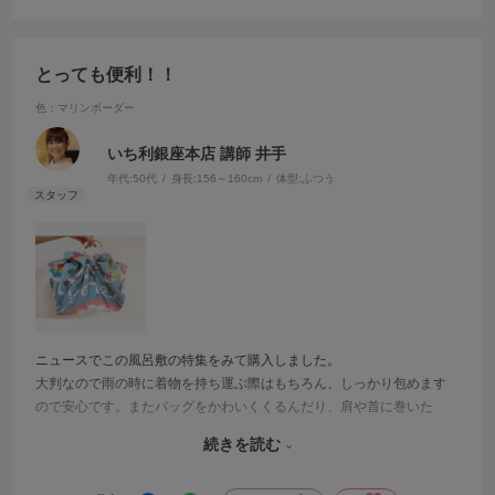
とっても便利！！
色：マリンボーダー
いち利銀座本店 講師 井手
年代:
50代
身長:
156～160cm
体型:
ふつう
ニュースでこの風呂敷の特集をみて購入しました。
大判なので雨の時に着物を持ち運ぶ際はもちろん、しっかり包めます
ので安心です。またバッグをかわいくくるんだり、肩や首に巻いた
り、バケツ代わりにもなるくらい撥水が強力なので便利です。バッグ
続きを読む
の中に1枚入れとくといざというとき使えますのでとってもおススメで
すよ。