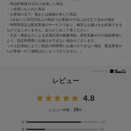
・商品到着後31日以上経過した商品
・ご使用になられた商品
・お客様の元で、傷または破損が生じた商品
・1点あたり20万円以上の商品でお客様の寸法にお仕立て済みの場合
・時間帯指定は配送業者のサービスであり、確実なお届けをお約束できる
ものではございません。あらかじめご了承ください。
・天災・事故などによる交通渋滞や物量増加、異常気象やその他諸事情に
より、指定時間帯にお届けができない場合がございます。
（※上記理由によりご指定の時間帯にお届けができない場合、配送業者か
らお客様へのご連絡はおこなっておりません。）
レビュー
4.8
16
レビュー件数：
件
★
5
(12)
★
4
(4)