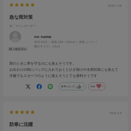
2026.7.19
急な雨対策
色：マリンボーダー
no name
年代:
50代
身長:
156～160cm
体型:
ふつう
靴のサイズ:
～23cm
雨のときに帯を守るのにも使えそうです。
お出かけの時にバッグに入れておくとひざ掛けや冷房対策にも使えて
洋服でもスカーフのように使えそうとても便利そうです
参考になった
1
Like!
1
2026.3.8
防寒に活躍