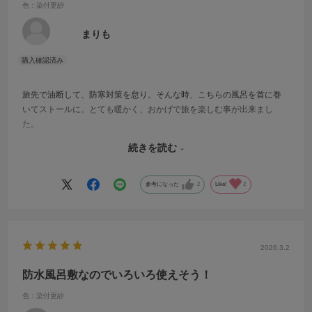
色：染付更紗
まりも
旅先で油断して、防寒対策を怠り。そんな時、こちらの風呂を首に巻
いてストールに。とても暖かく、おかげで旅を楽しむ事が出来まし
た。
旅のお供に欠かせません。
続きを読む
良いものを購入出来ました。
ありがとうございました。
参考になった
2
Like!
2
2026.3.2
防水風呂敷なのでいろいろ使えそう！
色：染付更紗