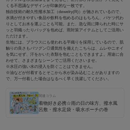
くる不思議なデザインが印象的な一枚です。
独自技術の耐久性撥水加工（dewelry(R)）が施されているので、
水滴が付きやすい食品や飲料を包めるのはもちろん、バケツ代わ
りとしてお水を運ぶことも可能。また、急な雨に降られた時にサ
ッと羽織ったりバッグを包めば、雨対策アイテムとしてご活用い
ただけます。
生地には、ブラウスにも使われる平織りを採用しているので、肌
触りの良さもバツグン◎通気性を備えたこちらは、ムレやニオイ
を気にせず、汗をかいた衣類を包むこともできますよ。用途に合
わせて、さまざまなシーンでご活用くださいませ。
※水圧の強い水の浸入を防ぐことはできません。
※油などが付着するとそこから水が染み込むことがありますの
で、万一付着した場合はなるべく早く洗濯してください。
関連コラム
着物好き必携☆雨の日の味方、撥水風
呂敷・撥水足袋・吸水ポーチの巻