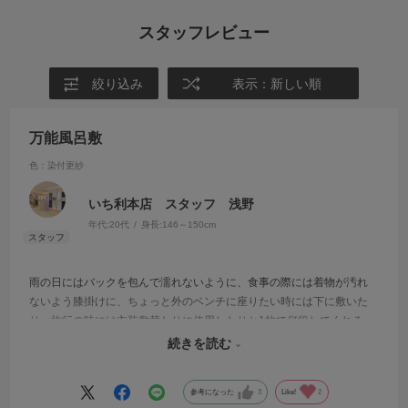
スタッフレビュー
絞り込み
表示：新しい順
万能風呂敷
色：染付更紗
いち利本店 スタッフ 浅野
年代:
20代
身長:
146～150cm
雨の日にはバックを包んで濡れないように、食事の際には着物が汚れ
ないよう膝掛けに、ちょっと外のベンチに座りたい時には下に敷いた
り、旅行の時には衣装敷替わりに使用したりと1枚で何役してくれる
の！？と驚きの風呂敷です。想像している以上にしっかりと撥水効果
続きを読む
があるので持っていて間違いない1枚です。
参考になった
3
Like!
2