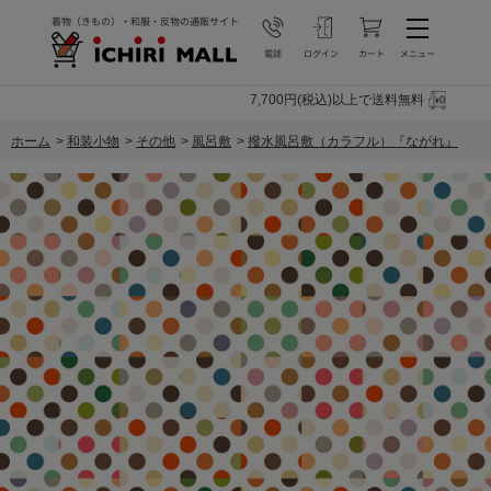
7,700円(税込)以上で送料無料
ホーム
>
和装小物
>
その他
>
風呂敷
>
撥水風呂敷（カラフル）『ながれ』