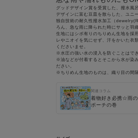
グッドデザイン賞を受賞した、撥水風
デザインに富む豆皿を散らした、ユニ
独自技術の耐久性撥水加工（dewelr
ろん、急な雨に降られた時にサッと羽
生地にはシボ有りのちりめん生地を採
レやニオイを気にせず、汗をかいた衣
くださいませ。
※水圧の強い水の浸入を防ぐことはで
※油などが付着するとそこから水が染
ださい。
※ちりめん生地のものは、織り目の間
関連コラム
着物好き必携☆雨の
ポーチの巻