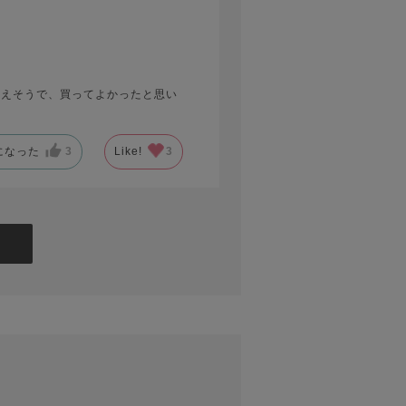
使えそうで、買ってよかったと思い
になった
3
Like!
3