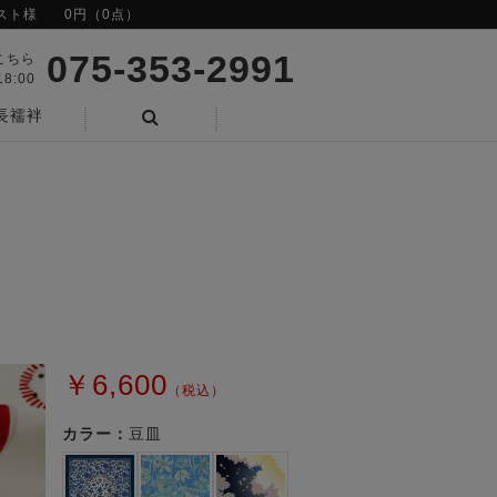
スト様
0円（0点）
075-353-2991
こちら
8:00
長襦袢
検索
￥6,600
（税込）
カラー：
豆皿