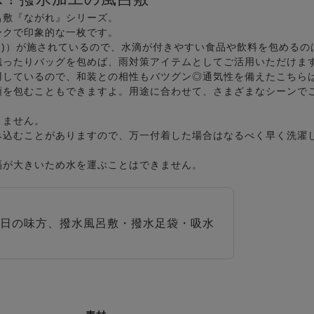
呂敷『ながれ』シリーズ。
ークで印象的な一枚です。
y(R)）が施されているので、水滴が付きやすい食品や飲料を包めるの
織ったりバッグを包めば、雨対策アイテムとしてご活用いただけま
用しているので、和装との相性もバツグン◎通気性を備えたこちら
類を包むこともできますよ。用途に合わせて、さまざまなシーンで
きません。
み込むことがありますので、万一付着した場合はなるべく早く洗濯
隔が大きいため水を運ぶことはできません。
日の味方、撥水風呂敷・撥水足袋・吸水