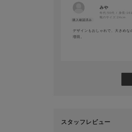
みや
年代:
50代
身長:
16
靴のサイズ:
24cm
デザインもおしゃれで、大きめな
増田。
スタッフレビュー