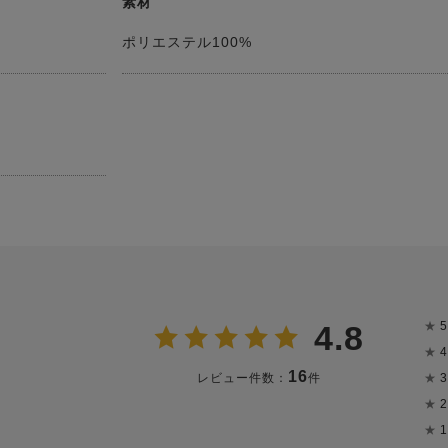
素材
ポリエステル100%
★
5
4.8
★
4
16
★
3
レビュー件数：
件
★
2
★
1