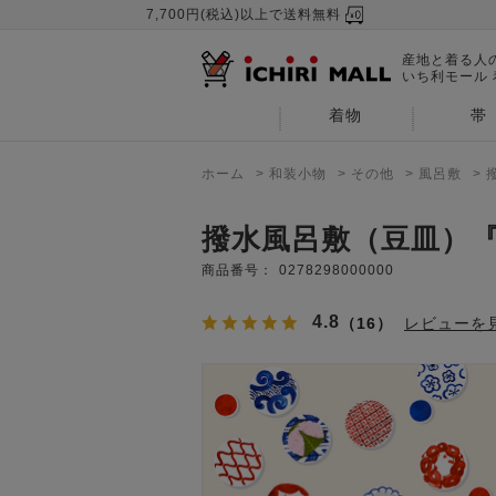
7,700円(税込)以上で送料無料
産地と着る人
いち利モール
着物
帯
ホーム
>
和装小物
>
その他
>
風呂敷
>
撥水風呂敷（豆皿）
商品番号：
0278298000000
4.8
（16）
レビューを