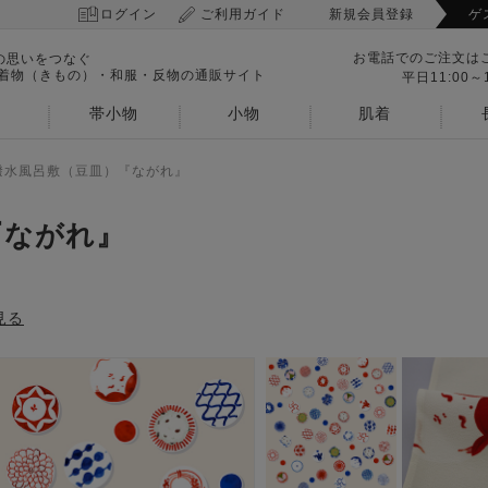
ログイン
ご利用ガイド
新規会員登録
ゲ
お電話でのご注文は
の思いをつなぐ
 着物（きもの）・和服・反物の通販サイト
平日11:00～1
帯小物
小物
肌着
撥水風呂敷（豆皿）『ながれ』
『ながれ』
見る