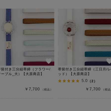
帯留付き三分紐帯締（フラワー/
帯留付き三分紐帯締（三日月/
マーブル_大）【大原商店】
ッド）【大原商店】
5.0
（
2
）
￥7,700
￥7,700
（税込）
（税込