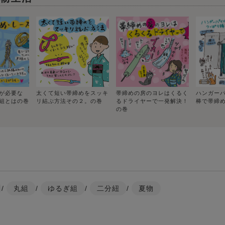
が必要な
太くて短い帯締めをスッキ
帯締めの房のヨレはくるく
ハンガー
組とはの巻
リ結ぶ方法その２。の巻
るドライヤーで一発解決！
棒で帯締め
の巻
/
丸組
/
ゆるぎ組
/
二分紐
/
夏物