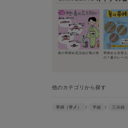
春の帯締め花玉結び風の巻
帯締めも衣替え
の？夏のレース
他のカテゴリから探す
帯締（帯〆）
/
平組
/
三分紐