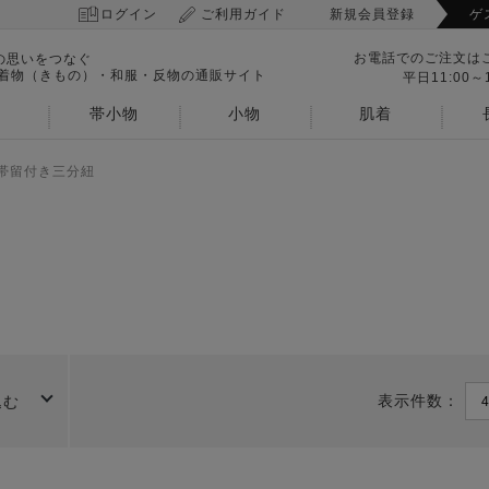
ログイン
ご利用ガイド
新規会員登録
ゲ
お電話でのご注文は
の思いをつなぐ
 着物（きもの）・和服・反物の通販サイト
平日11:00～1
帯小物
小物
肌着
帯留付き三分紐
表示件数：
込む