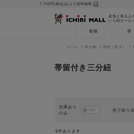
7,700円(税込)以上で送料無料
産地と着る人
いち利モール
着物
帯
ホーム
>
帯小物
>
帯締（帯〆）
>
帯留付き三分紐
色で絞り
9
件あります