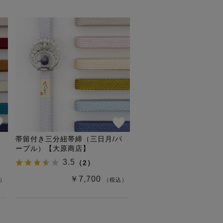
レ
帯留付き三分紐帯締（三日月/パ
ープル）【大原商店】
3.5
（
2
）
￥7,700
）
（税込）