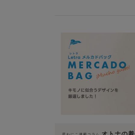
オトナの着
星わにこ連載コラム