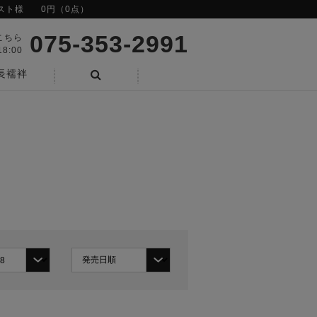
スト様
0円（0点）
075-353-2991
こちら
8:00
長襦袢
検索