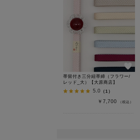
帯留付き三分紐帯締（フラワー/
レッド_大）【大原商店】
5.0
（
1
）
￥7,700
（税込）