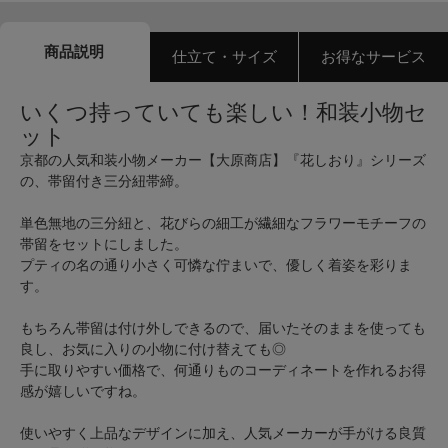
商品説明
仕立て・サイズ
お得なサービス
いくつ持っていても楽しい！和装小物セ
ット
京都の人気和装小物メーカー【大原商店】『花しおり』シリーズ
の、帯留付き三分紐帯締。
単色無地の三分紐と、花びらの細工が繊細なフラワーモチーフの
帯留をセットにしました。
プティの名の通り小さく可憐な佇まいで、優しく着姿を彩りま
す。
もちろん帯留は付け外しできるので、届いたそのままを使っても
良し、お気に入りの小物に付け替えても◎
手に取りやすい価格で、何通りものコーディネートを作れるお得
感が嬉しいですね。
使いやすく上品なデザインに加え、人気メーカーが手がける良質