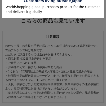
関連カテゴリ：
帯小物
/
帯締（帯〆）
/
帯留付き三分紐
この商品を見た人は
こちらの商品も見ています
注意事項
お仕立て後、お客様の手元に届いてから30日以内であれば返品可能です。
返品にかかる送料は無料です。
ただし次に該当するものは返品をお受けできません。
・商品到着後31日以上経過した商品
・ご使用になられた商品
・お客様の元で、傷または破損が生じた商品
・1点あたり20万円以上の商品でお客様の寸法にお仕立て済みの場合
・時間帯指定は配送業者のサービスであり、確実なお届けをお約束できる
ものではございません。あらかじめご了承ください。
・天災・事故などによる交通渋滞や物量増加、異常気象やその他諸事情に
より、指定時間帯にお届けができない場合がございます。
（※上記理由によりご指定の時間帯にお届けができない場合、配送業者か
らお客様へのご連絡はおこなっておりません。）