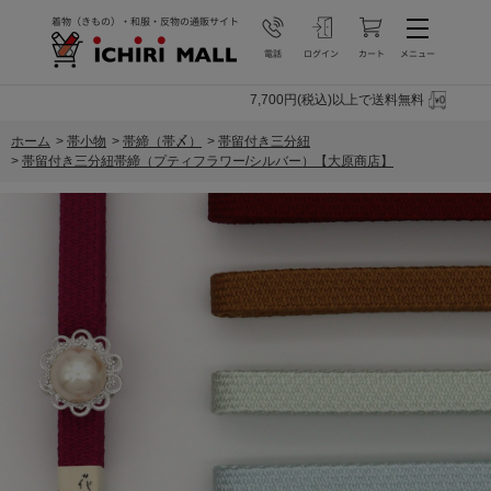
7,700円(税込)以上で送料無料
ホーム
>
帯小物
>
帯締（帯〆）
>
帯留付き三分紐
>
帯留付き三分紐帯締（プティフラワー/シルバー）【大原商店】