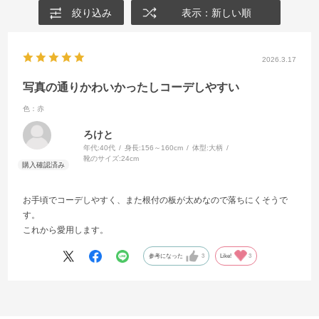
絞り込み
表示：新しい順
2026.3.17
写真の通りかわいかったしコーデしやすい
色：赤
ろけと
年代:
40代
身長:
156～160cm
体型:
大柄
靴のサイズ:
24cm
お手頃でコーデしやすく、また根付の板が太めなので落ちにくそうで
す。
これから愛用します。
参考になった
3
Like!
3