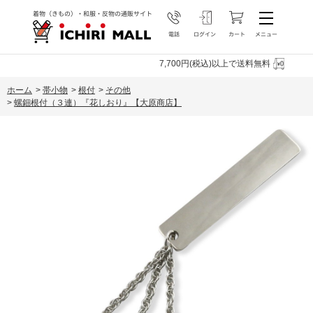
7,700円(税込)以上で送料無料
ホーム
>
帯小物
>
根付
>
その他
>
螺鈿根付（３連）『花しおり』【大原商店】