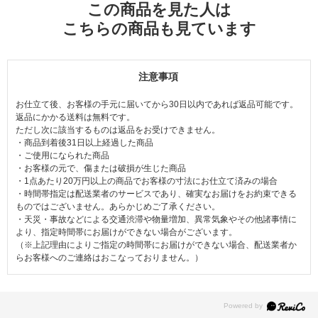
この商品を見た人は
こちらの商品も見ています
注意事項
お仕立て後、お客様の手元に届いてから30日以内であれば返品可能です。
返品にかかる送料は無料です。
ただし次に該当するものは返品をお受けできません。
・商品到着後31日以上経過した商品
・ご使用になられた商品
・お客様の元で、傷または破損が生じた商品
・1点あたり20万円以上の商品でお客様の寸法にお仕立て済みの場合
・時間帯指定は配送業者のサービスであり、確実なお届けをお約束できる
ものではございません。あらかじめご了承ください。
・天災・事故などによる交通渋滞や物量増加、異常気象やその他諸事情に
より、指定時間帯にお届けができない場合がございます。
（※上記理由によりご指定の時間帯にお届けができない場合、配送業者か
らお客様へのご連絡はおこなっておりません。）