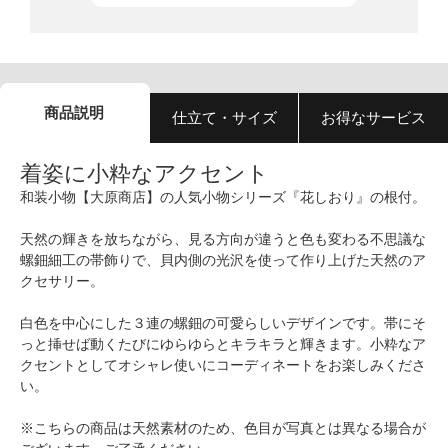
商品説明
仕立て・サイズ
お得なサービス
着姿に小粋なアクセント
和装小物【大原商店】の人気小物シリーズ『花しおり』の根付。
天然の輝きを放ちながら、見る方向が違うと色も変わる不思議な
螺鈿細工の帯飾りで、貝内側の光沢を使って作り上げた天然のア
クセサリー。
白色を中心にした３連の螺鈿の可愛らしいデザインです。帯にそ
っと挿せば動くたびにゆらゆらとキラキラと輝きます。小粋なア
クセントとしてオシャレ使いにコーディネートをお楽しみくださ
い。
※こちらの商品は天然素材のため、色目が写真とは異なる場合が